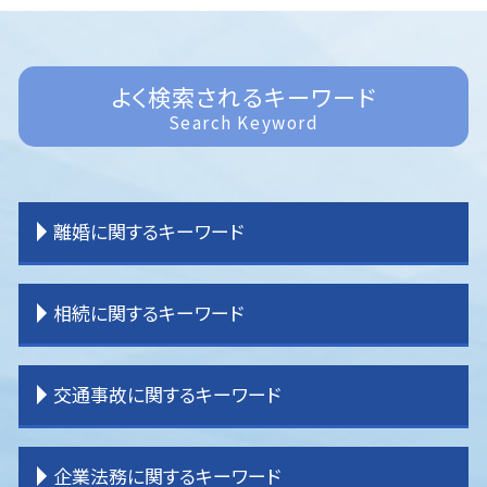
よく検索されるキーワード
Search Keyword
離婚に関するキーワード
離婚 調停 流れ
相続に関するキーワード
離婚 教育費
離婚 親権 父親
離婚したい
相続 分割方法
交通事故に関するキーワード
離婚 共有財産
相続 分割協議書
離婚 子供 戸籍
相続 分け方
離婚 証人
相続 土地
交通事故 損害賠償
企業法務に関するキーワード
離婚 子供 影響
相続 手続き
交通事故 弁護士特約