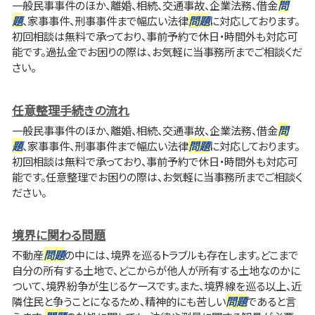
一般民事事件のほか、離婚、相続、交通事故、企業法務、借金
問
題
、家事事件、刑事事件まで幅広い法律
問題
に対応しております。
初回相談は無料で承っており、事前予約で休日・時間外も対応可
能です。過払金でお困りの際は、お気軽に当事務所までご相談くだ
さい。
任意整理手続きの流れ
一般民事事件のほか、離婚、相続、交通事故、企業法務、借金
問
題
、家事事件、刑事事件まで幅広い法律
問題
に対応しております。
初回相談は無料で承っており、事前予約で休日・時間外も対応可
能です。任意整理でお困りの際は、お気軽に当事務所までご相談く
ださい。
境界に関わる問題
不動産
問題
の中には、境界を巡るトラブルも存在します。どこまで
自分の所有する土地で、どこからが他人が所有する土地なのかに
ついて、境界紛争が生じるケースです。また、境界線を巡る以上、近
隣住民と争うことになるため、精神的にも苦しい
問題
であると言