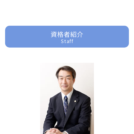
企業法務 問題
賃貸借 問題
過払金請求 おすすめ
家事事件 申立書
刑事事件 弁護士 費用
所沢 交通事故 弁護士
企業法務 目的
登記 問題
任意整理 やり方
家事事件 法律事務所
刑事事件 器物損壊
所沢 借金問題
企業法務 m&a
過払金請求 弁護士
家事事件 手続法
刑事事件 示談
富士見市 一般民事事件
借金問題
遺産分割調停 流れ
刑事事件 車
ふじみ野市 企業法務
資格者紹介
借金問題 弁護士
家事事件
刑事事件 時効
所沢 企業法務
Staff
過払金 分断
家事事件 未成年
刑事事件 流れ
富士見市 家事事件
任意整理 分割払い
家事事件 離婚
刑事事件 裁判 流れ
所沢 離婚 弁護士
相続 遺言
刑事事件 訴える
川越 企業法務
遺産分割 応じない
刑事事件 訴えたい
東京多摩 一般民事事件
家事事件 問題点
刑事事件 裁判
ふじみ野市 交通事故 弁護士
家事事件 法律
刑事事件 少年
富士見市 交通事故 弁護士
刑事事件 訴えない
川越 一般民事事件
刑事事件 慰謝料
東京多摩 離婚 弁護士
刑事事件 種類
川越 交通事故 弁護士
刑事事件 冤罪 弁護士
入間 離婚 弁護士
東京多摩 交通事故 弁護士
入間 企業法務