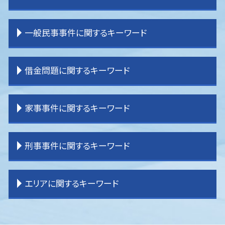
離婚 決め手
相続 わからない
交通事故 弁護士 タイミング
離婚調停
相続 受け取らない
交通事故 過失割合
企業法務 コンプライアンス
一般民事事件に関するキーワード
離婚 親権 母親
相続 割合
交通事故 慰謝料
企業法務 大企業
離婚 原因
土地 相続放棄
交通事故 休業損害
企業法務 弁護士
離婚 戸籍
相続 不動産
交通事故 物件損害
企業法務 課題
賃貸借 トラブル
借金問題に関するキーワード
離婚 子なし
相続 順番
交通事故 慰謝料 弁護士基準
企業法務 経営
貸金請求訴訟 流れ
離婚 公正証書
相続 内訳
交通事故 被害者 弁護士
企業法務 刑法
明渡し 問題
離婚 期間
相続 受け取り方
交通事故 示談書
企業法務 役割
境界 トラブル
任意整理 条件
家事事件に関するキーワード
離婚 親権
相続 調停
交通事故 流れ
企業法務 契約書チェック
一般民事事件 弁護
任意整理
離婚 種類
相続 分割
逸失利益とは わかりやすく
顧問弁護士
不動産 売買問題
民事再生 弁護士
離婚 不貞行為
相続 パターン
交通事故 示談金
企業法務 事務所
一般民事事件 弁護士費用
任意整理 債務整理
遺言 効力
刑事事件に関するキーワード
離婚 裁判 流れ
相続 分配
交通事故 加害者
企業法務 役割 弁護士
貸金請求 過払金
過払金 弁護士 メリット
家事事件 申立手数料
相続 手続き 期限
交通事故 弁護士基準
企業法務 弁護士事務所
借家 問題
任意整理 自己破産
遺産分割 訴えられる
相続 売れない土地
交通事故 後遺症
企業法務 顧問弁護士
不動産問題
過払金 法律事務所
遺産分割 訴え
刑事事件 いじめ
エリアに関するキーワード
相続 流れ
交通事故 物品損害
企業法務 目標
一般民事事件 弁護士事務所
任意整理 訴えられる
遺言書 効力
刑事事件 弁護士
交通事故 強い 弁護士
企業法務 契約書
不動産 売買トラブル
破産 弁護士
家事事件 流れ
刑事事件
交通事故 示談
企業法務 コンサル
登記 トラブル
過払金 弁護士費用
家事事件 相続
刑事事件 民事事件 違い
富士見市 離婚 弁護士
交通事故 弁護士 選び方
企業法務 重要性
境界 問題
任意整理 弁護士
家事事件 内容
刑事事件 責任能力
東京多摩 借金問題