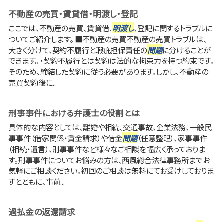
不動産の売買・賃貸借・明渡し・登記
ここでは、不動産の売買、賃貸借、
明渡し
、登記に関するトラブルに
ついてご紹介します。 ■不動産の売買不動産の売買トラブルは、
大きく分けて、契約不履行と瑕疵担保責任の
問題
に分けることが
できます。 ・契約不履行とは契約は法的な拘束力を持つ約束です。
そのため、締結した契約に従う必要があります。しかし、不動産の
売買契約後に...
刑事事件における弁護士の役割とは
具体的な内容としては、離婚や相続、交通事故、企業法務、一般民
事事件（借家関係・賃金請求）や借金
問題
（任意整理）、家事事件
（相続・遺言）、刑事事件など様々なご相談を幅広く承っておりま
す。刑事事件についてお悩みの方は、西風総合法律事務所までお
気軽にご相談ください。初回のご相談は無料にてお受けしておりま
すとともに、事前...
過払金の返還請求