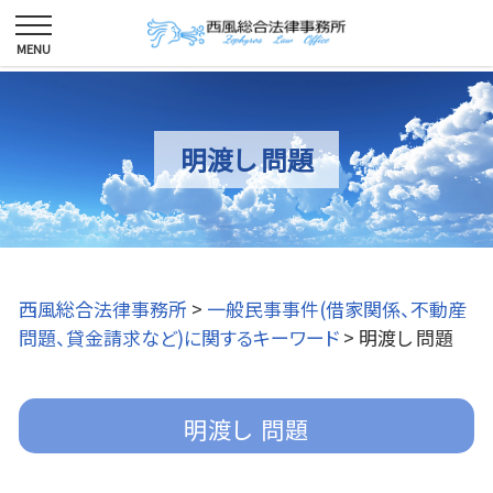
明渡し 問題
西風総合法律事務所
>
一般民事事件(借家関係、不動産
問題、貸金請求など)に関するキーワード
>
明渡し 問題
明渡し 問題