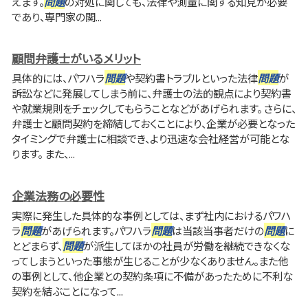
えます。
問題
の対処に関しても、法律や測量に関する知見が必要
であり、専門家の関...
顧問弁護士がいるメリット
具体的には、パワハラ
問題
や契約書トラブルといった法律
問題
が
訴訟などに発展してしまう前に、弁護士の法的観点により契約書
や就業規則をチェックしてもらうことなどがあげられます。 さらに、
弁護士と顧問契約を締結しておくことにより、企業が必要となった
タイミングで弁護士に相談でき、より迅速な会社経営が可能とな
ります。 また、...
企業法務の必要性
実際に発生した具体的な事例としては、まず社内におけるパワハ
ラ
問題
があげられます。パワハラ
問題
は当該当事者だけの
問題
に
とどまらず、
問題
が派生してほかの社員が労働を継続できなくな
ってしまうといった事態が生じることが少なくありません。また他
の事例として、他企業との契約条項に不備があったために不利な
契約を結ぶことになって...