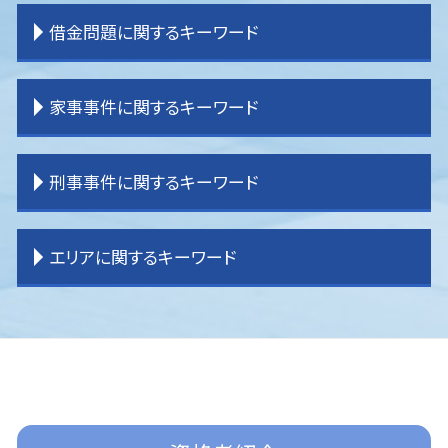
離婚 拒否
相続 分割方法
交通事故 物品損害
顧問弁護士
一般民事事件 弁護士事務所
借金問題に関するキーワード
離婚 子なし
相続 割合
交通事故 弁護士特約
企業法務 目標
一般民事事件 弁護士費用
離婚 親権 父親
相続 流れ
逸失利益とは わかりやすく
企業法務 大企業
明渡し 問題
離婚 共有財産
相続 わからない
交通事故 強い 弁護士
企業法務 役割 弁護士
賃貸借 トラブル
過払金 弁護士 メリット
家事事件に関するキーワード
離婚 種類
相続 内訳
交通事故 示談金
企業法務 役割
境界 問題
任意整理 自己破産
離婚 親権
相続 分配
交通事故 被害者 弁護士
企業法務 目的
登記 トラブル
過払金 弁護士費用
離婚 調停 流れ
相続 不動産
交通事故 示談
企業法務 弁護士
一般民事事件 弁護
借金問題
家事事件 離婚
刑事事件に関するキーワード
離婚したい
相続 受け取らない
交通事故 弁護士基準
企業法務 刑法
登記 問題
任意整理 条件
相続 遺言
相続 運用
交通事故 損害賠償
企業法務 m&a
不動産 売買問題
任意整理 債務整理
家事事件 流れ
相続 分割
交通事故 弁護士 タイミング
企業法務 課題
不動産 売買トラブル
任意整理
家事事件 申立手数料
刑事事件 冤罪 弁護士
エリアに関するキーワード
相続 パターン
交通事故 示談書
企業法務 契約書
賃貸借 問題
過払金 法律事務所
遺産分割 訴え
刑事事件 弁護士
交通事故 加害者
企業法務 問題
不動産問題
破産 弁護士
家事事件 手続法
刑事事件 流れ
交通事故 慰謝料 弁護士基準
企業法務 重要性
境界 トラブル
過払金請求 弁護士
家事事件 法律
刑事事件 詐欺
所沢 企業法務
交通事故 物件損害
企業法務 事務所
貸金請求訴訟 流れ
任意整理 分割払い
遺言書 効力
刑事事件 種類
所沢 離婚 弁護士
企業法務 契約書チェック
貸金請求 過払金
民事再生 弁護士
家事事件 法律事務所
刑事事件 慰謝料
入間 交通事故 弁護士
企業法務 コンサル
借家 問題
過払金請求 おすすめ
遺産分割調停 流れ
刑事事件 示談
ふじみ野市 交通事故 弁護士
企業法務 弁護士事務所
任意整理 訴えられる
家事事件 内容
刑事事件 民事事件 違い
所沢 交通事故 弁護士
任意整理 弁護士
遺産分割 応じない
刑事事件 訴えた人
入間 企業法務