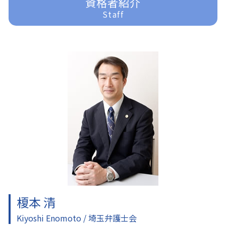
資格者紹介
過払金 分断
遺言 効力
刑事事件 訴えない
富士見市 家事事件
Staff
借金問題 弁護士
遺産分割 訴えられる
刑事事件 車
富士見市 一般民事事件
任意整理 やり方
家事事件 申立書
刑事事件 訴える
川越 一般民事事件
家事事件
刑事事件 弁護士 費用
所沢 借金問題
家事事件 未成年
刑事事件 裁判 流れ
東京多摩 一般民事事件
家事事件 問題点
刑事事件 責任能力
東京多摩 借金問題
家事事件 相続
刑事事件 時効
富士見市 離婚 弁護士
刑事事件 少年
川越 企業法務
刑事事件 器物損壊
入間 借金問題
刑事事件 裁判
川越 離婚 弁護士
刑事事件
東京多摩 交通事故 弁護士
ふじみ野市 一般民事事件
入間 一般民事事件
川越 交通事故 弁護士
榎本 清
Kiyoshi Enomoto / 埼玉弁護士会