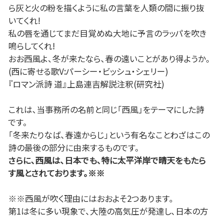
ら灰と火の粉を描くように私の言葉を人類の間に振り抜
いてくれ!
私の唇を通じてまだ目覚めぬ大地に予言のラッパを吹き
鳴らしてくれ!
おお西風よ、冬が来たなら、春の遠いことがあり得ようか。
(西に寄せる歌V:パーシー・ビッシュ・シェリー)
『ロマン派詩 道』上島連吉解説注釈(研究社)
これは、当事務所の名前と同じ「西風」をテーマにした詩
です。
「冬来たりなば、春遠からじ」という有名なことわざはこの
詩の最後の部分に由来するものです。
さらに、西風は、日本でも、特に太平洋岸で晴天をもたら
す風とされております。※※
※※西風が吹く理由にはおおよそ2つあります。
第1は冬に多い現象で、大陸の高気圧が発達し、日本の方