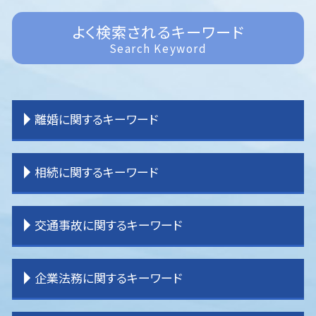
よく検索されるキーワード
Search Keyword
離婚に関するキーワード
離婚 親権
相続に関するキーワード
離婚 共有財産
離婚 期間
離婚 親権 母親
相続 手続き 期限
交通事故に関するキーワード
離婚 公正証書
相続 内訳
離婚 子なし
相続 分け方
離婚調停
相続 分割
逸失利益とは わかりやすく
企業法務に関するキーワード
離婚 不貞行為
相続 分割協議
交通事故 被害者 弁護士
離婚 原因
相続 パターン
交通事故 物件損害