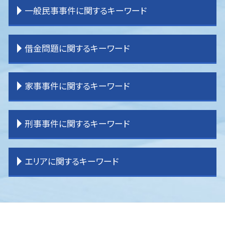
離婚 調停 流れ
相続 分割方法
交通事故 慰謝料 弁護士基準
企業法務 大企業
一般民事事件に関するキーワード
離婚 戸籍
相続 流れ
交通事故 示談
企業法務 問題
離婚 拒否
相続 割合
交通事故 弁護士基準
企業法務 m&a
離婚 親権 父親
相続 売れない土地
交通事故 加害者
企業法務 契約書
一般民事事件 弁護士事務所
借金問題に関するキーワード
離婚裁判 期間
相続 土地
交通事故 慰謝料
企業法務 弁護士事務所
借家 問題
離婚 子供 影響
相続 運用
交通事故 弁護士特約
企業法務 コンサル
境界 問題
離婚したい
相続 調停
交通事故 示談金
企業法務 契約書チェック
賃貸借 トラブル
任意整理 訴えられる
家事事件に関するキーワード
離婚 教育費
相続 不動産
交通事故 弁護士 選び方
企業法務 経営
境界 トラブル
任意整理 自己破産
離婚 子供 戸籍
相続 受け取らない
交通事故 損害賠償
企業法務 事務所
不動産 売買問題
過払金 弁護士費用
離婚 裁判 流れ
相続 手続き
交通事故 弁護士 タイミング
顧問弁護士
不動産 売買トラブル
任意整理 分割払い
遺言書 効力
刑事事件に関するキーワード
離婚 決め手
相続 受け取り方
交通事故 強い 弁護士
企業法務 目的
貸金請求訴訟 流れ
過払金 法律事務所
遺産分割調停 流れ
相続 分割協議書
交通事故 休業損害
企業法務 役割
不動産問題
破産 弁護士
遺産分割 訴え
相続 登記
交通事故 物品損害
企業法務 刑法
賃貸借 問題
任意整理 条件
遺産分割 応じない
刑事事件 流れ
エリアに関するキーワード
土地 相続放棄
交通事故 示談書
企業法務 重要性
登記 問題
借金問題 弁護士
家事事件 未成年
刑事事件 責任能力
交通事故 過失割合
企業法務 課題
一般民事事件 弁護士費用
任意整理 やり方
家事事件 内容
刑事事件 訴えない
交通事故 後遺症
企業法務 弁護士
明渡し 問題
過払金請求 弁護士
家事事件 相続
刑事事件 器物損壊
ふじみ野市 企業法務
交通事故 流れ
企業法務 コンプライアンス
一般民事事件 弁護
過払金 弁護士 メリット
家事事件 手続法
刑事事件 訴えた人
入間 企業法務
企業法務 目標
登記 トラブル
任意整理 債務整理
家事事件 流れ
刑事事件 訴えたい
ふじみ野市 離婚 弁護士