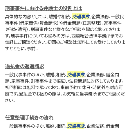
刑事事件における弁護士の役割とは
具体的な内容としては、離婚や相続、
交通事故
、企業法務、一般民
事事件（借家関係・賃金請求）や借金問題（任意整理）、家事事件
（相続・遺言）、刑事事件など様々なご相談を幅広く承っておりま
す。刑事事件についてお悩みの方は、西風総合法律事務所までお
気軽にご相談ください。初回のご相談は無料にてお受けしておりま
すとともに、事前...
過払金の返還請求
一般民事事件のほか、離婚、相続、
交通事故
、企業法務、借金問
題、家事事件、刑事事件まで幅広い法律問題に対応しております。
初回相談は無料で承っており、事前予約で休日・時間外も対応可
能です。過払金でお困りの際は、お気軽に当事務所までご相談くだ
さい。
任意整理手続きの流れ
一般民事事件のほか、離婚、相続、
交通事故
、企業法務、借金問