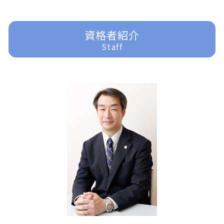
企業法務 顧問弁護士
貸金請求 過払金
過払金 分断
家事事件 申立書
刑事事件 冤罪 弁護士
所沢 一般民事事件
企業法務 役割 弁護士
民事再生 弁護士
家事事件 法律
刑事事件 種類
富士見市 離婚 弁護士
任意整理 弁護士
家事事件 離婚
刑事事件 いじめ
富士見市 交通事故 弁護士
資格者紹介
借金問題
遺産分割 訴えられる
刑事事件 示談
ふじみ野市 一般民事事件
Staff
任意整理
家事事件
刑事事件 裁判 流れ
所沢 借金問題
過払金請求 おすすめ
家事事件 申立手数料
刑事事件 時効
富士見市 家事事件
相続 遺言
刑事事件 詐欺
川越 交通事故 弁護士
遺言 効力
刑事事件 少年
東京多摩 一般民事事件
家事事件 法律事務所
刑事事件
入間 一般民事事件
家事事件 問題点
刑事事件 慰謝料
川越 企業法務
刑事事件 訴える
ふじみ野市 交通事故 弁護士
刑事事件 弁護士
富士見市 一般民事事件
刑事事件 民事事件 違い
入間 交通事故 弁護士
刑事事件 裁判
東京多摩 交通事故 弁護士
東京多摩 離婚 弁護士
川越 一般民事事件
東京多摩 借金問題