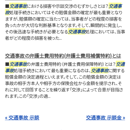
■
交通事故
における損害や示談交渉のむずかしさとは？
交通事
故
処理手続きにおいてはその賠償金額の確定が最も重要となり
ますが、賠償額の確定に当たっては、当事者がどの程度の損害を
負ったかが大切な判断基準となります。そして、瞬間的に発生し、
その後迅速な手続きが必要となる
交通事故
処理においては、当事
者がどの程度の損害を被った...
交通事故の弁護士費用特約(弁護士費用補償特約)とは
■
交通事故
の弁護士費用特約（弁護士費用保障特約）とは？
交通
事故
処理手続きにおいて最も重要になるのは、
交通事故
に関する
賠償金額の決定過程といえます。そして、この賠償金額の決定は
事故の相手方本人や相手方の保険会社から金額を提示され、そ
れに対して回答することを繰り返す「交渉」によって合意が目指さ
れます。この「交渉」の過...
« 交通事故 示談
交通事故 示談金 »