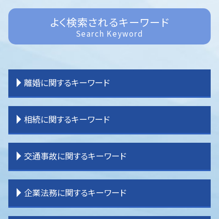
よく検索されるキーワード
Search Keyword
離婚に関するキーワード
離婚裁判 期間
相続に関するキーワード
離婚 共有財産
離婚 子供 戸籍
離婚 拒否
相続 受け取り方
交通事故に関するキーワード
離婚 子なし
相続 分け方
離婚 公正証書
相続 手続き
離婚 親権 父親
相続 不動産
交通事故 被害者 弁護士
企業法務に関するキーワード
離婚 裁判 流れ
相続 分割方法
交通事故 加害者
離婚 親権 母親
相続 分割協議書
交通事故 損害賠償