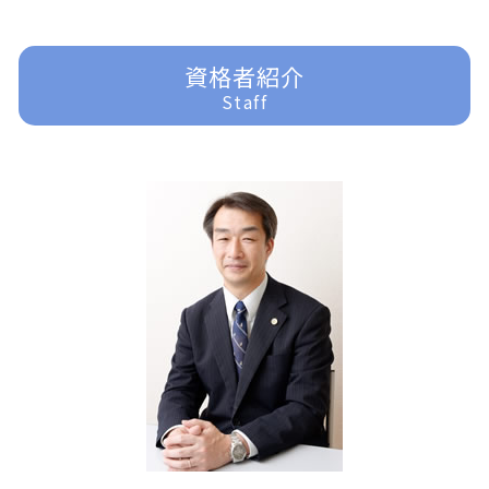
顧問弁護士
明渡し 問題
借金問題
遺産分割調停 流れ
刑事事件 流れ
富士見市 交通事故 弁護士
企業法務 契約書
過払金 法律事務所
家事事件
刑事事件 責任能力
東京多摩 一般民事事件
任意整理
家事事件 問題点
刑事事件 弁護士 費用
富士見市 離婚 弁護士
資格者紹介
過払金請求 弁護士
家事事件 法律事務所
刑事事件 慰謝料
富士見市 家事事件
Staff
任意整理 自己破産
家事事件 離婚
刑事事件 少年
川越 離婚 弁護士
借金問題 弁護士
遺産分割 訴え
刑事事件 裁判 流れ
所沢 借金問題
家事事件 未成年
刑事事件 種類
所沢 離婚 弁護士
遺産分割 応じない
刑事事件 冤罪 弁護士
川越 一般民事事件
家事事件 申立手数料
刑事事件 時効
富士見市 一般民事事件
遺言書 効力
刑事事件
所沢 交通事故 弁護士
刑事事件 訴えたい
入間 借金問題
刑事事件 訴えない
入間 交通事故 弁護士
刑事事件 詐欺
ふじみ野市 交通事故 弁護士
刑事事件 器物損壊
川越 交通事故 弁護士
所沢 企業法務
入間 離婚 弁護士
東京多摩 離婚 弁護士