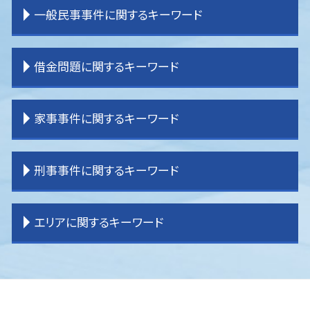
離婚 種類
相続 分割協議
交通事故 弁護士 タイミング
企業法務 役割 弁護士
一般民事事件に関するキーワード
離婚 親権
相続 わからない
交通事故 示談書
企業法務 経営
離婚 不貞行為
相続 分割
交通事故 物件損害
企業法務 大企業
離婚調停
相続 パターン
交通事故 弁護士特約
企業法務 m&a
境界 トラブル
借金問題に関するキーワード
離婚 決め手
相続 内訳
交通事故 物品損害
企業法務 課題
賃貸借 トラブル
離婚 子供 影響
相続 受け取らない
交通事故 示談金
企業法務 目標
登記 トラブル
離婚 証人
相続 運用
交通事故 慰謝料 弁護士基準
企業法務 コンサル
一般民事事件 弁護士費用
過払金 弁護士費用
家事事件に関するキーワード
離婚 戸籍
相続 順番
交通事故 休業損害
企業法務 重要性
不動産 売買問題
任意整理 訴えられる
離婚 教育費
相続 登記
交通事故 慰謝料
企業法務 弁護士事務所
登記 問題
任意整理 債務整理
離婚 調停 流れ
土地 相続放棄
交通事故 流れ
企業法務 契約書チェック
貸金請求 過払金
任意整理 弁護士
相続 遺言
刑事事件に関するキーワード
離婚 原因
相続 流れ
交通事故 強い 弁護士
企業法務 問題
借家 問題
任意整理 やり方
家事事件 内容
相続 割合
交通事故 過失割合
企業法務 弁護士
一般民事事件 弁護士事務所
任意整理 条件
家事事件 相続
相続 手続き 期限
交通事故 弁護士基準
企業法務 役割
不動産問題
過払金 弁護士 メリット
遺言 効力
刑事事件 弁護士
エリアに関するキーワード
相続 分配
逸失利益とは わかりやすく
企業法務 顧問弁護士
不動産 売買トラブル
過払金請求 おすすめ
遺産分割 訴えられる
刑事事件 訴える
交通事故 後遺症
企業法務 目的
貸金請求訴訟 流れ
民事再生 弁護士
家事事件 手続法
刑事事件 訴えた人
交通事故 弁護士 選び方
企業法務 刑法
境界 問題
過払金 分断
家事事件 流れ
刑事事件 民事事件 違い
入間 一般民事事件
交通事故 示談
企業法務 コンプライアンス
賃貸借 問題
破産 弁護士
家事事件 法律
刑事事件 裁判
所沢 一般民事事件
企業法務 事務所
一般民事事件 弁護
任意整理 分割払い
家事事件 申立書
刑事事件 示談
ふじみ野市 離婚 弁護士