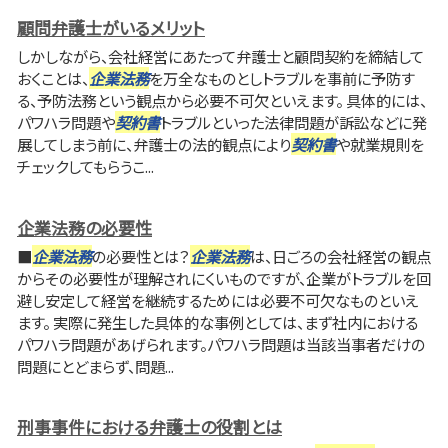
顧問弁護士がいるメリット
しかしながら、会社経営にあたって弁護士と顧問契約を締結して
おくことは、
企業法務
を万全なものとしトラブルを事前に予防す
る、予防法務という観点から必要不可欠といえます。 具体的には、
パワハラ問題や
契約書
トラブルといった法律問題が訴訟などに発
展してしまう前に、弁護士の法的観点により
契約書
や就業規則を
チェックしてもらうこ...
企業法務の必要性
■
企業法務
の必要性とは？
企業法務
は、日ごろの会社経営の観点
からその必要性が理解されにくいものですが、企業がトラブルを回
避し安定して経営を継続するためには必要不可欠なものといえ
ます。 実際に発生した具体的な事例としては、まず社内における
パワハラ問題があげられます。パワハラ問題は当該当事者だけの
問題にとどまらず、問題...
刑事事件における弁護士の役割とは