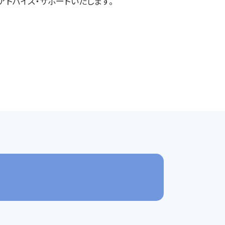
ドバイス・サポートいたします。
ふじみ野市 企業法務
川越 企業法務
ふじみ野市 一般民事事件