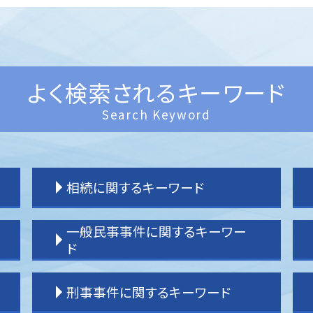
よく検索されるキーワード
Search Keyword
相続に関するキーワード
相続 分配
一般民事事件に関するキーワー
相続 わからない
ド
相続 分割協議書
相続 分け方
借家 問題
刑事事件に関するキーワード
相続 運用
登記 問題