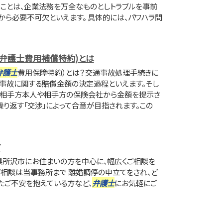
ことは、企業法務を万全なものとしトラブルを事前
から必要不可欠といえます。 具体的には、パワハラ問
弁護士費用補償特約)とは
弁護士
費用保障特約）とは？交通事故処理手続きに
事故に関する賠償金額の決定過程といえます。そし
の相手方本人や相手方の保険会社から金額を提示さ
繰り返す「交渉」によって合意が目指されます。この
方
県所沢市にお住まいの方を中心に、幅広くご相談を
ご相談は当事務所まで 離婚調停の申立てをされ、ど
たご不安を抱えている方など、
弁護士
にお気軽にご