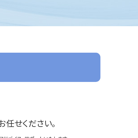
交通事故 示談
過払金請求 おすすめ
交通事故 示談書
民事再生 弁護士
川越 交通事故 弁護士
交通事故 物件損害
過払金 弁護士 メリット
入間 一般民事事件
交通事故 物品損害
任意整理 やり方
ふじみ野市 離婚 弁護士
交通事故 被害者 弁護士
借金問題
所沢 交通事故 弁護士
交通事故 過失割合
過払金 弁護士費用
入間 離婚 弁護士
交通事故 強い 弁護士
破産 弁護士
東京多摩 借金問題
交通事故 弁護士特約
過払金請求 弁護士
富士見市 一般民事事件
交通事故 弁護士基準
借金問題 弁護士
入間 交通事故 弁護士
交通事故 慰謝料
過払金 法律事務所
川越 一般民事事件
交通事故 弁護士 タイミング
任意整理 訴えられる
富士見市 家事事件
交通事故 休業損害
任意整理 弁護士
所沢 企業法務
逸失利益とは わかりやすく
任意整理
川越 離婚 弁護士
交通事故 慰謝料 弁護士基準
任意整理 自己破産
東京多摩 交通事故 弁護士
交通事故 損害賠償
任意整理 条件
所沢 離婚 弁護士
任意整理 分割払い
入間 借金問題
お任せください。
東京多摩 離婚 弁護士
所沢 借金問題