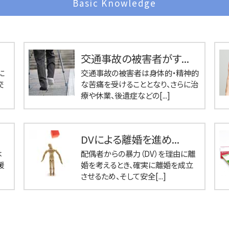
Basic Knowledge
交通事故の被害者がす...
に
交通事故の被害者は身体的・精神的
交
な苦痛を受けることとなり、さらに治
療や休業、後遺症などの[...]
DVによる離婚を進め...
は
配偶者からの暴力（DV）を理由に離
援
婚を考えるとき、確実に離婚を成立
させるため、そして安全[...]