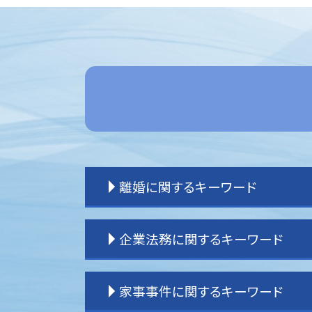
離婚に関するキーワード
離婚裁判 期間
企業法務に関するキーワード
離婚 原因
離婚 親権 父親
離婚 戸籍
企業法務 問題
家事事件に関するキーワード
離婚したい
企業法務 弁護士