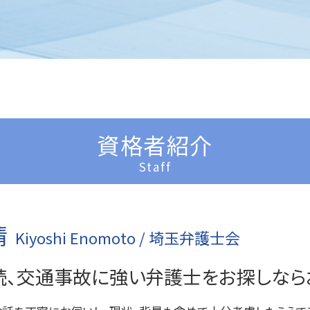
相続 不動産
境界 トラブル
相続 売れない土地
賃貸借 問題
刑事事件 責任能力
相続 内訳
貸金請求訴訟 流れ
刑事事件 訴える
相続 受け取らない
貸金請求 過払金
刑事事件 器物損壊
相続 登記
明渡し 問題
刑事事件 弁護士 費用
相続 割合
一般民事事件 弁護
刑事事件 民事事件 違い
相続 土地
不動産 売買トラブル
刑事事件 裁判
相続 調停
境界 問題
刑事事件 詐欺
資格者紹介
相続 分割
一般民事事件 弁護士事務所
刑事事件 弁護士
相続 パターン
賃貸借 トラブル
刑事事件 車
Staff
相続 順番
不動産 売買問題
刑事事件 いじめ
土地 相続放棄
一般民事事件 弁護士費用
刑事事件 示談
相続 分割方法
登記 トラブル
刑事事件 訴えたい
相続 受け取り方
不動産問題
刑事事件 訴えない
清
Kiyoshi Enomoto / 埼玉弁護士会
相続 手続き 期限
刑事事件
刑事事件 少年
続、交通事故に強い弁護士をお探しなら
刑事事件 訴えた人
刑事事件 慰謝料