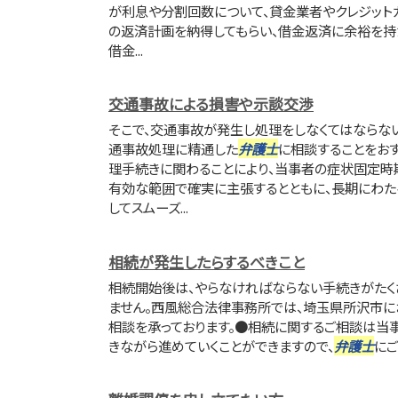
が利息や分割回数について、貸金業者やクレジット
の返済計画を納得してもらい、借金返済に余裕を持
借金...
交通事故による損害や示談交渉
そこで、交通事故が発生し処理をしなくてはならな
通事故処理に精通した
弁護士
に相談することをおす
理手続きに関わることにより、当事者の症状固定
有効な範囲で確実に主張するとともに、長期にわた
してスムーズ...
相続が発生したらするべきこと
相続開始後は、やらなければならない手続きがたく
ません。西風総合法律事務所では、埼玉県所沢市に
相談を承っております。●相続に関するご相談は当
きながら進めていくことができますので、
弁護士
にご