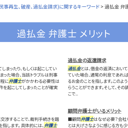
民事再生、破産、過払金請求)に関するキーワード
>
過払金 弁
過払金 弁護士 メリット
過払金の返還請求
しまったり、もしくは起こしてい
過払金
とは、借金の返済におい
まった場合、当該トラブルは刑事
ていた場合、通常の利息であれば
過程に
弁護士
がかかわる必要性は
るお金のことを指します。このよ
事件を起こしてしまったことが確実
らうことができます。そして、その
こで...
顧問弁護士がいるメリット
交渉することで、裁判手続きを踏
■顧問
弁護士
はなぜ必要？会社
指します。 具体的には、
弁護士
とは大げさなように感じる方も少