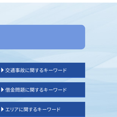
交通事故に関するキーワード
交通事故 後遺症
借金問題に関するキーワード
交通事故 弁護士 選び方
交通事故 流れ
交通事故 加害者
任意整理 債務整理
エリアに関するキーワード
交通事故 示談金
過払金 分断