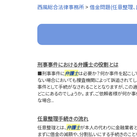
西風総合法律事務所
>
借金問題(任意整理、
刑事事件における弁護士の役割とは
■刑事事件に
弁護士
は必要か？何か事件を起こして
ない場合においても捜査機関によって訴追されてし
事件として手続がなされることとなりますが、この
どこにあるのでしょうか。 まず、ご依頼者様が何か
な場合...
任意整理手続きの流れ
任意整理とは、
弁護士
が本人の代わりに金融業者と
まずに借金の減額や、分割払いにする手続きのことを