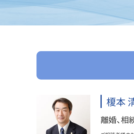
離婚 子供 戸籍
企業法務 重要性
離婚 親権 母親
企業法務 m&a
家事事件 問題点
離婚 決め手
企業法務 顧問弁護士
遺産分割 訴え
離婚調停
企業法務 課題
遺産分割調停 流れ
離婚 期間
企業法務 弁護士事務所
遺産分割 応じない
離婚 教育費
企業法務 コンサル
遺産分割 訴えられる
離婚 公正証書
企業法務 役割
遺言 効力
離婚 証人
企業法務 役割 弁護士
相続 遺言
離婚 裁判 流れ
企業法務 コンプライアンス
家事事件 相続
離婚 子供 影響
企業法務 契約書チェック
家事事件 離婚
離婚 共有財産
企業法務 目的
家事事件 未成年
離婚 拒否
企業法務 経営
家事事件 内容
離婚 子なし
企業法務 刑法
家事事件 法律
離婚 不貞行為
企業法務 大企業
遺言書 効力
榎本 
離婚 種類
企業法務 目標
家事事件 申立手数料
顧問弁護士
家事事件 流れ
離婚、相
企業法務 契約書
家事事件
企業法務 事務所
家事事件 申立書