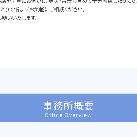
話を丁寧にお伺いし、現状・背景も含めて十分考慮したうえでア
刑事事件 裁判 流れ
刑事事件 冤罪 弁護士
とりで悩まずお気軽にご相談ください。
刑事事件 流れ
お願いいたします。
事務所概要
Office Overview