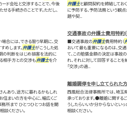
カード会社と交渉することで、今後
弁護士
と顧問契約を締結しておく
たせる手続きのことです。ただし、
に予防する、予防法務という観点
題や契...
交通事故の弁護士費用特約(
い場合には、できる限り早期に、交
■交通事故の
弁護士
費用特約（
すめします。
弁護士
がこうした処
おいて最も重要になるのは、交通
時期の判断をはじめ損害を法的に
て、この賠償金額の決定は事故
る相手方との交渉も
弁護士
を介
れ、それに対して回答することを
「交渉」の過...
離婚調停を申し立てられた
さんあり、途方に暮れるかもしれ
西風総合法律事務所では、埼玉
お住まいの方を中心に、幅広くご
承っております。●離婚に関する
事務所まで ひとつひとつお話を聞
うしたらいいか分からないといっ
相談ください。
相談ください。