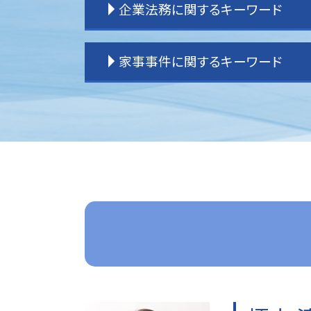
企業法務に関するキーワード
離婚 子供 戸籍
離婚 不貞行為
離婚 子供 影響
企業法務 役割
家事事件に関するキーワード
離婚 公正証書
企業法務 大企業
離婚 調停 流れ
企業法務 弁護士
離婚 原因
企業法務 重要性
家事事件
離婚 決め手
企業法務 契約書
家事事件 申立書
離婚 拒否
企業法務 課題
家事事件 相続
離婚したい
企業法務 弁護士事務所
家事事件 問題点
離婚 戸籍
企業法務 刑法
家事事件 申立手数料
離婚 親権 母親
企業法務 契約書チェック
遺産分割 訴えられる
離婚 期間
企業法務 目的
家事事件 手続法
離婚 裁判 流れ
企業法務 m&a
家事事件 流れ
離婚 種類
企業法務 事務所
家事事件 法律事務所
離婚裁判 期間
顧問弁護士
遺産分割 応じない
離婚 教育費
企業法務 コンプライアンス
家事事件 内容
離婚 共有財産
企業法務 経営
家事事件 未成年
離婚 親権
企業法務 役割 弁護士
家事事件 法律