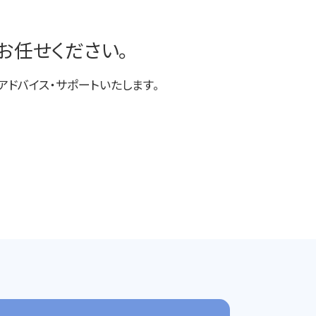
交通事故 加害者
破産 弁護士
東京多摩 交通事故 弁護士
過払金 弁護士 メリット
川越 企業法務
お任せください。
東京多摩 一般民事事件
入間 交通事故 弁護士
ドバイス・サポートいたします。
川越 交通事故 弁護士
入間 企業法務
入間 一般民事事件