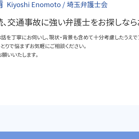
清
Kiyoshi Enomoto / 埼玉弁護士会
相続 分け方
刑事事件 責任能力
刑事事件 民事事件 違い
続、交通事故に強い弁護士をお探しなら
刑事事件 器物損壊
刑事事件 弁護士
話を丁寧にお伺いし、現状・背景も含めて十分考慮したうえでア
刑事事件 慰謝料
刑事事件 流れ
とりで悩まずお気軽にご相談ください。
刑事事件 時効
お願いいたします。