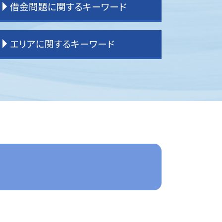
借金問題に関するキーワード
交通事故 流れ
交通事故 物品損害
交通事故 後遺症
過払金請求 弁護士
エリアに関するキーワード
交通事故 物件損害
過払金 弁護士費用
交通事故 慰謝料
民事再生 弁護士
交通事故 弁護士特約
過払金 分断
富士見市 家事事件
逸失利益とは わかりやすく
任意整理 やり方
所沢 借金問題
交通事故 示談金
任意整理 債務整理
所沢 一般民事事件
交通事故 示談
任意整理 訴えられる
所沢 企業法務
交通事故 弁護士基準
過払金 法律事務所
富士見市 離婚 弁護士
交通事故 被害者 弁護士
借金問題
川越 離婚 弁護士
交通事故 弁護士 選び方
任意整理 分割払い
東京多摩 借金問題
交通事故 強い 弁護士
任意整理
所沢 交通事故 弁護士
交通事故 慰謝料 弁護士基準
任意整理 自己破産
富士見市 一般民事事件
交通事故 損害賠償
過払金請求 おすすめ
富士見市 交通事故 弁護士
交通事故 示談書
任意整理 条件
入間 離婚 弁護士
交通事故 休業損害
任意整理 弁護士
入間 借金問題
交通事故 弁護士 タイミング
借金問題 弁護士
ふじみ野市 交通事故 弁護士