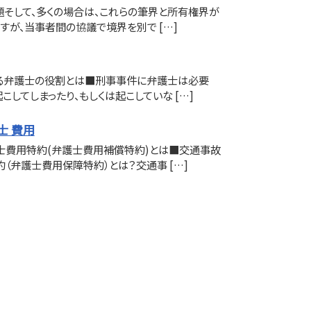
そして、多くの場合は、これらの筆界と所有権界が
すが、当事者間の協議で境界を別で […]
る弁護士の役割とは■刑事事件に弁護士は必要
こしてしまったり、もしくは起こしていな […]
士 費用
士費用特約(弁護士費用補償特約)とは■交通事故
（弁護士費用保障特約）とは？交通事 […]