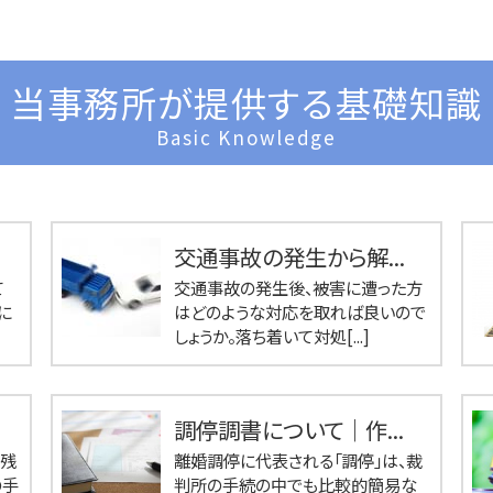
当事務所が提供する基礎知識
Basic Knowledge
交通事故の発生から解...
て
交通事故の発生後、被害に遭った方
に
はどのような対応を取れば良いので
しょうか。落ち着いて対処[...]
調停調書について｜作...
が残
離婚調停に代表される「調停」は、裁
の手
判所の手続の中でも比較的簡易な