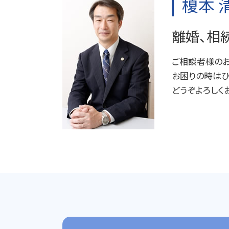
榎本 
離婚 子なし
企業法務 顧問弁護士
相続 遺言
企業法務 目標
遺産分割 訴え
離婚、相
企業法務 コンサル
遺産分割調停 流れ
企業法務 問題
遺言 効力
ご相談者様のお
家事事件 離婚
遺言書 効力
お困りの時はひ
どうぞよろしく