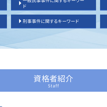
一般民事事件に関するキーワー
相続 分割協議書
ド
相続 調停
相続 内訳
一般民事事件 弁護
刑事事件に関するキーワード
相続 わからない
賃貸借 問題
相続 流れ
一般民事事件 弁護士事務所
相続 手続き
貸金請求訴訟 流れ
刑事事件 裁判 流れ
相続 分割協議
貸金請求 過払金
刑事事件 いじめ
相続 順番
一般民事事件 弁護士費用
刑事事件 裁判
相続 受け取らない
不動産 売買問題
刑事事件 車
相続 割合
借家 問題
刑事事件 詐欺
相続 土地
明渡し 問題
刑事事件
相続 パターン
不動産 売買トラブル
刑事事件 訴えたい
資格者紹介
相続 運用
不動産問題
刑事事件 訴えた人
相続 分割方法
境界 問題
刑事事件 少年
Staff
相続 登記
境界 トラブル
刑事事件 示談
相続 分配
登記 問題
刑事事件 弁護士 費用
土地 相続放棄
賃貸借 トラブル
刑事事件 種類
相続 不動産
登記 トラブル
刑事事件 冤罪 弁護士