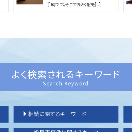
手続です。そこで訴訟を提[...]
よく検索されるキーワード
Search Keyword
相続に関するキーワード
相続 手続き 期限