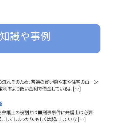
礎知識や事例
の流れそのため、普通の買い物や車や住宅のローン
定利率より低い金利で借金しているよ […]
る
る弁護士の役割とは■刑事事件に弁護士は必要
こしてしまったり、もしくは起こしていな […]