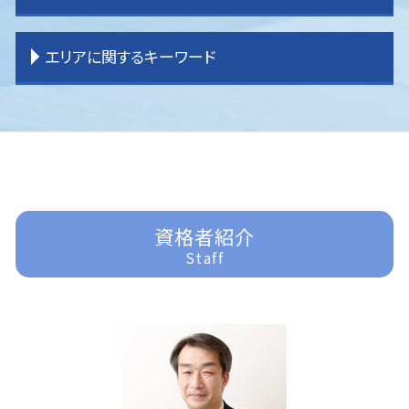
相続 割合
交通事故 被害者 弁護士
企業法務 課題
境界 問題
過払金請求 おすすめ
家事事件 法律事務所
相続 内訳
逸失利益とは わかりやすく
企業法務 契約書チェック
登記 トラブル
任意整理 やり方
家事事件 申立書
刑事事件 訴えない
エリアに関するキーワード
相続 土地
交通事故 物品損害
企業法務 目標
境界 トラブル
任意整理 自己破産
遺産分割調停 流れ
刑事事件 弁護士 費用
交通事故 示談書
企業法務 コンプライアンス
賃貸借 トラブル
過払金請求 弁護士
家事事件 申立手数料
刑事事件 詐欺
交通事故 加害者
企業法務 弁護士
貸金請求 過払金
任意整理
家事事件 法律
刑事事件 示談
東京多摩 離婚 弁護士
交通事故 過失割合
企業法務 問題
借家 問題
任意整理 弁護士
家事事件 未成年
刑事事件 流れ
入間 一般民事事件
企業法務 コンサル
不動産問題
任意整理 分割払い
遺産分割 訴え
刑事事件 訴える
所沢 借金問題
企業法務 大企業
明渡し 問題
過払金 法律事務所
家事事件 離婚
刑事事件 訴えたい
川越 企業法務
企業法務 役割
任意整理 訴えられる
家事事件 流れ
刑事事件 裁判
富士見市 一般民事事件
破産 弁護士
遺産分割 訴えられる
刑事事件 時効
川越 交通事故 弁護士
資格者紹介
借金問題 弁護士
遺言書 効力
刑事事件 弁護士
入間 企業法務
Staff
任意整理 債務整理
遺言 効力
刑事事件 責任能力
東京多摩 交通事故 弁護士
過払金 弁護士 メリット
相続 遺言
刑事事件 器物損壊
富士見市 交通事故 弁護士
家事事件 問題点
刑事事件 いじめ
川越 一般民事事件
家事事件
刑事事件 裁判 流れ
ふじみ野市 交通事故 弁護士
家事事件 内容
刑事事件 種類
所沢 企業法務
遺産分割 応じない
刑事事件 訴えた人
入間 交通事故 弁護士
刑事事件 車
川越 離婚 弁護士