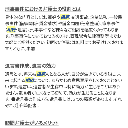
刑事事件における弁護士の役割とは
具体的な内容としては、離婚や
相続
、交通事故、企業法務、一般民
事事件（借家関係・賃金請求）や借金問題（任意整理）、家事事件
（
相続
・遺言）、刑事事件など様々なご相談を幅広く承っておりま
す。刑事事件についてお悩みの方は、西風総合法律事務所までお
気軽にご相談ください。初回のご相談は無料にてお受けしておりま
すとともに、事前...
遺言書作成、遺言の効力
遺言とは、将来被
相続
人となる人が、自分が生きているうちに、未
来に起きる
相続
について、あらかじめ意思表示をしておくことをい
います。遺言は、遺言者が生存中は特に効力が生じることはあり
ません。遺言者が亡くなって初めて、効力が生じることになりま
す。 ●遺言書の作成方法遺言書には、３つの種類があります。それ
ぞれ、①自筆証書...
顧問弁護士がいるメリット