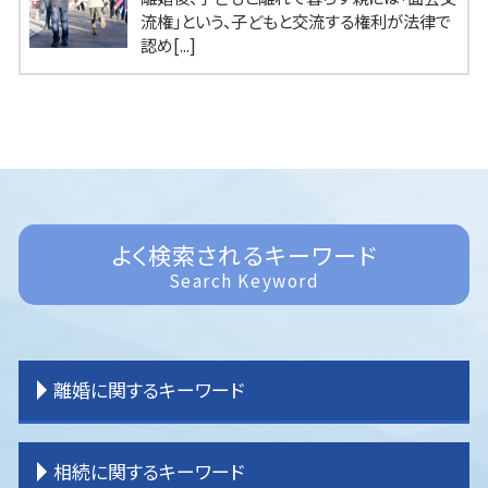
流権」という、子どもと交流する権利が法律で
認め[...]
よく検索されるキーワード
Search Keyword
離婚に関するキーワード
離婚 拒否
相続に関するキーワード
離婚したい