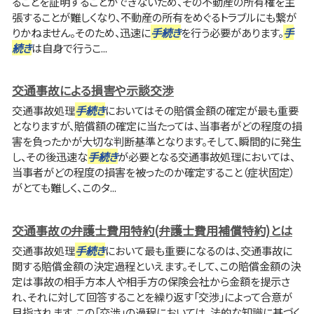
ることを証明することができないため、その不動産の所有権を主
張することが難しくなり、不動産の所有をめぐるトラブルにも繋が
りかねません。そのため、迅速に
手続き
を行う必要があります。
手
続き
は自身で行うこ...
交通事故による損害や示談交渉
交通事故処理
手続き
においてはその賠償金額の確定が最も重要
となりますが、賠償額の確定に当たっては、当事者がどの程度の損
害を負ったかが大切な判断基準となります。そして、瞬間的に発生
し、その後迅速な
手続き
が必要となる交通事故処理においては、
当事者がどの程度の損害を被ったのか確定すること（症状固定）
がとても難しく、このタ...
交通事故の弁護士費用特約(弁護士費用補償特約)とは
交通事故処理
手続き
において最も重要になるのは、交通事故に
関する賠償金額の決定過程といえます。そして、この賠償金額の決
定は事故の相手方本人や相手方の保険会社から金額を提示さ
れ、それに対して回答することを繰り返す「交渉」によって合意が
目指されます。この「交渉」の過程においては、法的な知識に基づく