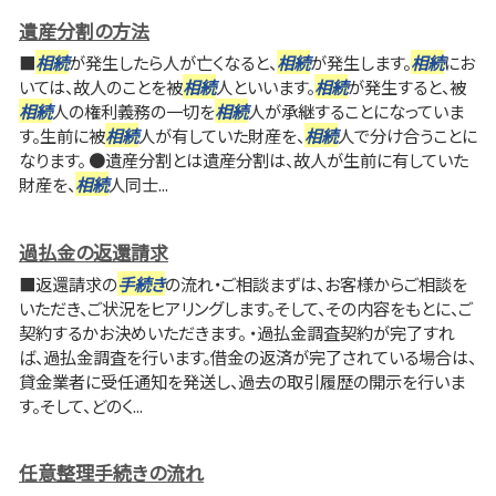
遺産分割の方法
■
相続
が発生したら人が亡くなると、
相続
が発生します。
相続
にお
いては、故人のことを被
相続
人といいます。
相続
が発生すると、被
相続
人の権利義務の一切を
相続
人が承継することになっていま
す。生前に被
相続
人が有していた財産を、
相続
人で分け合うことに
なります。 ●遺産分割とは遺産分割は、故人が生前に有していた
財産を、
相続
人同士...
過払金の返還請求
■返還請求の
手続き
の流れ・ご相談まずは、お客様からご相談を
いただき、ご状況をヒアリングします。そして、その内容をもとに、ご
契約するかお決めいただきます。 ・過払金調査契約が完了すれ
ば、過払金調査を行います。借金の返済が完了されている場合は、
貸金業者に受任通知を発送し、過去の取引履歴の開示を行いま
す。そして、どのく...
任意整理手続きの流れ