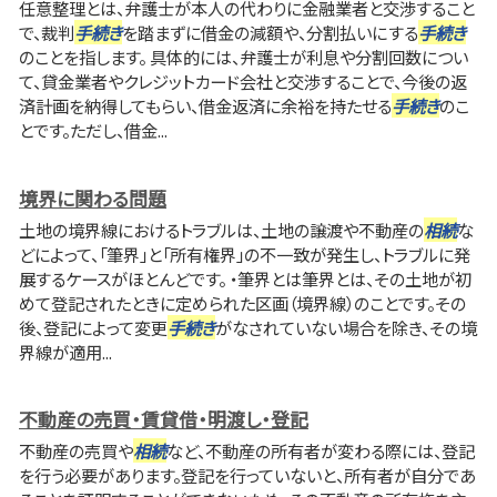
任意整理とは、弁護士が本人の代わりに金融業者と交渉すること
で、裁判
手続き
を踏まずに借金の減額や、分割払いにする
手続き
のことを指します。 具体的には、弁護士が利息や分割回数につい
て、貸金業者やクレジットカード会社と交渉することで、今後の返
済計画を納得してもらい、借金返済に余裕を持たせる
手続き
のこ
とです。ただし、借金...
境界に関わる問題
土地の境界線におけるトラブルは、土地の譲渡や不動産の
相続
な
どによって、「筆界」と「所有権界」の不一致が発生し、トラブルに発
展するケースがほとんどです。 ・筆界とは筆界とは、その土地が初
めて登記されたときに定められた区画（境界線）のことです。その
後、登記によって変更
手続き
がなされていない場合を除き、その境
界線が適用...
不動産の売買・賃貸借・明渡し・登記
不動産の売買や
相続
など、不動産の所有者が変わる際には、登記
を行う必要があります。登記を行っていないと、所有者が自分であ