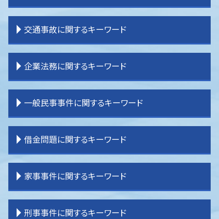
離婚 証人
離婚 戸籍
相続 分割
交通事故に関するキーワード
離婚 裁判 流れ
相続 分け方
離婚 子供 影響
相続 分配
離婚 親権
相続 受け取らない
交通事故 物件損害
企業法務に関するキーワード
離婚 教育費
相続 登記
交通事故 休業損害
離婚 原因
相続 運用
交通事故 弁護士 タイミング
離婚 種類
相続 手続き 期限
交通事故 流れ
顧問弁護士
一般民事事件に関するキーワード
離婚 親権 母親
相続 分割協議
交通事故 慰謝料 弁護士基準
企業法務 弁護士事務所
離婚 親権 父親
相続 流れ
交通事故 弁護士基準
企業法務 刑法
離婚 調停 流れ
相続 分割方法
交通事故 後遺症
企業法務 目的
一般民事事件 弁護士事務所
借金問題に関するキーワード
離婚 公正証書
相続 パターン
交通事故 弁護士特約
企業法務 契約書
賃貸借 問題
離婚 期間
相続 調停
交通事故 弁護士 選び方
企業法務 役割 弁護士
不動産 売買トラブル
離婚 共有財産
相続 わからない
交通事故 示談
企業法務 m&a
一般民事事件 弁護士費用
民事再生 弁護士
家事事件に関するキーワード
離婚 子なし
相続 順番
交通事故 損害賠償
企業法務 顧問弁護士
登記 問題
任意整理 条件
離婚裁判 期間
相続 分割協議書
交通事故 慰謝料
企業法務 事務所
不動産 売買問題
借金問題
離婚 決め手
土地 相続放棄
交通事故 強い 弁護士
企業法務 重要性
貸金請求訴訟 流れ
過払金 分断
家事事件 相続
刑事事件に関するキーワード
離婚 不貞行為
相続 受け取り方
交通事故 示談金
企業法務 経営
一般民事事件 弁護
過払金 弁護士費用
家事事件 手続法