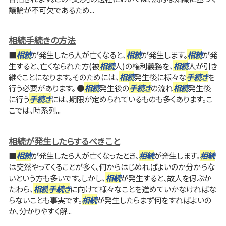
議論が不可欠であるため...
相続手続きの方法
■
相続
が発生したら人が亡くなると、
相続
が発生します。
相続
が発
生すると、亡くなられた方(被
相続
人)の権利義務を、
相続
人が引き
継ぐことになります。そのためには、
相続
発生後に様々な
手続き
を
行う必要があります。 ●
相続
発生後の
手続き
の流れ
相続
発生後
に行う
手続き
には、期限が定められているものも多くあります。こ
こでは、時系列...
相続が発生したらするべきこと
■
相続
が発生したら人が亡くなったとき、
相続
が発生します。
相続
は突然やってくることが多く、何からはじめればよいのか分からな
いという方も多いです。しかし、
相続
が発生すると、故人を偲ぶか
たわら、
相続
手続き
に向けて様々なことを進めていかなければな
らないことも事実です。
相続
が発生したらまず何をすればよいの
か、分かりやすく解...