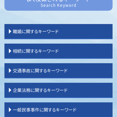
Search Keyword
離婚に関するキーワード
離婚 裁判 流れ
相続に関するキーワード
離婚したい
離婚 親権 母親
離婚 子なし
相続 受け取らない
交通事故に関するキーワード
離婚 調停 流れ
相続 分割協議
離婚 教育費
相続 売れない土地
離婚 共有財産
相続 運用
交通事故 休業損害
企業法務に関するキーワード
離婚 証人
相続 割合
交通事故 加害者
離婚 親権
相続 内訳
交通事故 弁護士 選び方
離婚 親権 父親
相続 分け方
交通事故 強い 弁護士
企業法務 顧問弁護士
一般民事事件に関するキーワード
離婚 子供 影響
相続 手続き 期限
交通事故 示談
企業法務 弁護士事務所