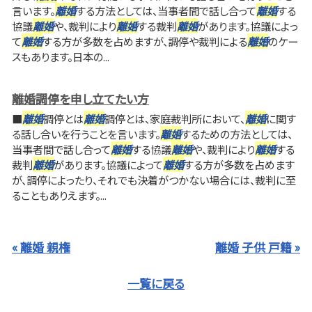
言います。
離婚
する方法としては、当事者間で話し合って
離婚
する
協議
離婚
や、裁判により
離婚
する裁判
離婚
があります。協議によっ
て
離婚
する方が多数を占めますが、調停や裁判による
離婚
のケー
スもあります。日本の...
離婚調停を申し立てたい方
■
離婚
調停とは
離婚
調停とは、家庭裁判所において、
離婚
に関す
る話し合いを行うことを言います。
離婚
するための方法としては、
当事者間で話し合って
離婚
する協議
離婚
や、裁判により
離婚
する
裁判
離婚
があります。協議によって
離婚
する方が多数を占めます
が、調停によったり、それでも決着がつかない場合には、裁判に至
ることもありえます。...
« 離婚 親権
離婚 子供 戸籍 »
一覧に戻る