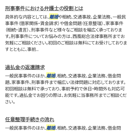
刑事事件における弁護士の役割とは
具体的な内容としては、
離婚
や相続、交通事故、企業法務、一般民
事事件（借家関係・賃金請求）や借金問題（任意整理）、家事事件
（相続・遺言）、刑事事件など様々なご相談を幅広く承っておりま
す。刑事事件についてお悩みの方は、西風総合法律事務所までお
気軽にご相談ください。初回のご相談は無料にてお受けしておりま
すとともに、事前...
過払金の返還請求
一般民事事件のほか、
離婚
、相続、交通事故、企業法務、借金問
題、家事事件、刑事事件まで幅広い法律問題に対応しております。
初回相談は無料で承っており、事前予約で休日・時間外も対応可
能です。過払金でお困りの際は、お気軽に当事務所までご相談くだ
さい。
任意整理手続きの流れ
一般民事事件のほか、
離婚
、相続、交通事故、企業法務、借金問