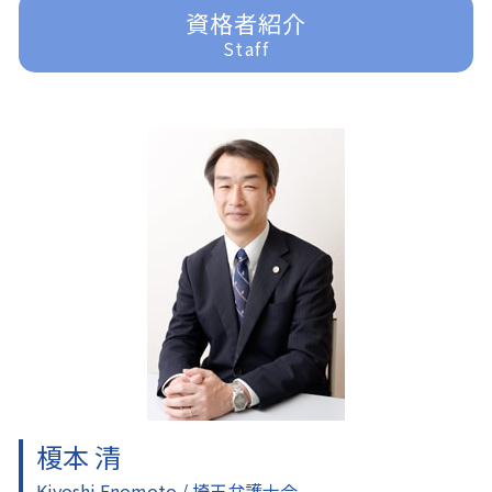
過払金請求 弁護士
家事事件 未成年
刑事事件 訴えない
入間 一般民事事件
資格者紹介
任意整理 訴えられる
家事事件 相続
刑事事件 詐欺
所沢 一般民事事件
Staff
任意整理 債務整理
家事事件 法律事務所
刑事事件 弁護士
川越 交通事故 弁護士
任意整理 分割払い
家事事件 流れ
刑事事件 弁護士 費用
川越 企業法務
相続 遺言
刑事事件 裁判 流れ
入間 交通事故 弁護士
家事事件 内容
刑事事件 冤罪 弁護士
所沢 借金問題
遺言書 効力
刑事事件 時効
富士見市 交通事故 弁護士
遺産分割 訴え
刑事事件 示談
ふじみ野市 交通事故 弁護士
刑事事件 器物損壊
東京多摩 借金問題
刑事事件 訴える
入間 離婚 弁護士
刑事事件 車
東京多摩 一般民事事件
刑事事件 少年
入間 企業法務
入間 借金問題
川越 離婚 弁護士
ふじみ野市 企業法務
榎本 清
Kiyoshi Enomoto / 埼玉弁護士会