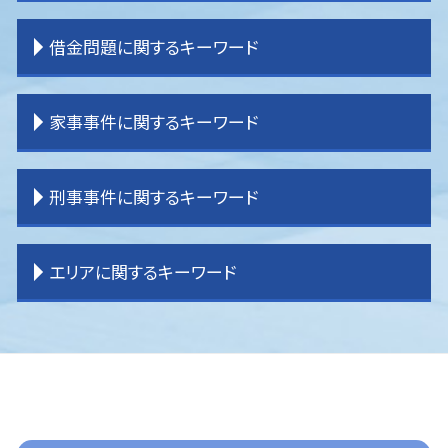
離婚 子供 戸籍
相続 流れ
交通事故 示談金
企業法務 問題
離婚 決め手
相続 不動産
交通事故 過失割合
企業法務 コンサル
登記 問題
借金問題に関するキーワード
離婚調停
相続 分配
交通事故 物件損害
企業法務 弁護士
貸金請求訴訟 流れ
離婚 種類
相続 受け取り方
交通事故 弁護士基準
企業法務 役割 弁護士
貸金請求 過払金
離婚 原因
相続 登記
逸失利益とは わかりやすく
企業法務 契約書チェック
不動産 売買問題
過払金請求 おすすめ
家事事件に関するキーワード
離婚 不貞行為
相続 手続き
交通事故 後遺症
顧問弁護士
明渡し 問題
過払金 弁護士費用
離婚裁判 期間
相続 分割方法
交通事故 物品損害
企業法務 経営
登記 トラブル
過払金 分断
離婚 公正証書
相続 分割協議書
交通事故 損害賠償
企業法務 刑法
境界 問題
任意整理 やり方
家事事件 問題点
刑事事件に関するキーワード
離婚 期間
相続 分割
交通事故 示談書
企業法務 重要性
借家 問題
破産 弁護士
家事事件 法律
相続 パターン
交通事故 被害者 弁護士
企業法務 目的
不動産問題
過払金 法律事務所
家事事件 申立手数料
相続 調停
交通事故 慰謝料 弁護士基準
企業法務 契約書
賃貸借 問題
借金問題 弁護士
遺産分割 訴えられる
刑事事件 訴えたい
エリアに関するキーワード
土地 相続放棄
交通事故 弁護士 タイミング
企業法務 課題
不動産 売買トラブル
任意整理
家事事件
刑事事件
交通事故 慰謝料
企業法務 役割
賃貸借 トラブル
任意整理 弁護士
家事事件 離婚
刑事事件 流れ
交通事故 弁護士特約
企業法務 m&a
境界 トラブル
任意整理 自己破産
遺産分割調停 流れ
刑事事件 いじめ
ふじみ野市 一般民事事件
交通事故 流れ
企業法務 目標
一般民事事件 弁護士費用
民事再生 弁護士
遺産分割 応じない
刑事事件 責任能力
川越 一般民事事件
企業法務 大企業
一般民事事件 弁護
過払金 弁護士 メリット
遺言 効力
刑事事件 民事事件 違い
ふじみ野市 離婚 弁護士
企業法務 事務所
一般民事事件 弁護士事務所
借金問題
家事事件 申立書
刑事事件 裁判
富士見市 一般民事事件
企業法務 コンプライアンス
任意整理 条件
家事事件 手続法
刑事事件 種類
東京多摩 交通事故 弁護士