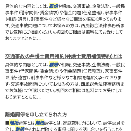
具体的な内容としては、
離婚
や相続、交通事故、企業法務、一般民
事事件（借家関係・賃金請求）や借金問題（任意整理）、家事事件
（相続・遺言）、刑事事件など様々なご相談を幅広く承っておりま
す。交通事故問題についてお悩みの方は、西風総合法律事務所ま
でお気軽にご相談ください。初回のご相談は無料にてお受けして
おりますとともに、...
交通事故の弁護士費用特約(弁護士費用補償特約)とは
具体的な内容としては、
離婚
や相続、交通事故、企業法務、一般民
事事件（借家関係・賃金請求）や借金問題（任意整理）、家事事件
（相続・遺言）、刑事事件など様々なご相談を幅広く承っておりま
す。交通事故問題についてお悩みの方は、西風総合法律事務所ま
でお気軽にご相談ください。初回のご相談は無料にてお受けして
おりますとともに、...
離婚調停を申し立てられた方
■
離婚
調停とは
離婚
調停とは、家庭裁判所において、調停委員を
介し、
離婚
やそれに付随する事項に関する話し合いを行うことを