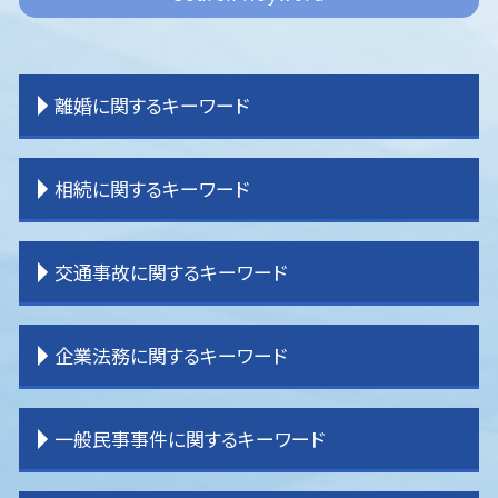
離婚に関するキーワード
離婚 共有財産
相続に関するキーワード
離婚したい
離婚 証人
離婚 公正証書
相続 内訳
交通事故に関するキーワード
離婚 決め手
相続 不動産
離婚 子なし
相続 登記
離婚 原因
相続 流れ
交通事故 弁護士 タイミング
企業法務に関するキーワード
離婚 教育費
相続 分割
交通事故 流れ
離婚 親権 母親
相続 分配
交通事故 物品損害
離婚裁判 期間
相続 分割協議書
交通事故 被害者 弁護士
企業法務 弁護士事務所
一般民事事件に関するキーワード
離婚 期間
相続 手続き
交通事故 慰謝料
企業法務 コンサル
離婚 子供 影響
相続 売れない土地
交通事故 物件損害
企業法務 役割