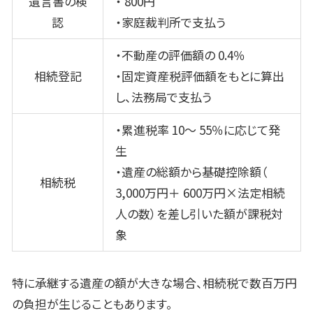
遺言書の検
・
800
円
認
・家庭裁判所で支払う
・不動産の評価額の
0.4
％
相続登記
・固定資産税評価額をもとに算出
し、法務局で支払う
・累進税率
10
～
55
％に応じて発
生
・遺産の総額から基礎控除額（
相続税
3,000
万円＋
600
万円×法定相続
人の数）を差し引いた額が課税対
象
特に承継する遺産の額が大きな場合、相続税で数百万円
の負担が生じることもあります。