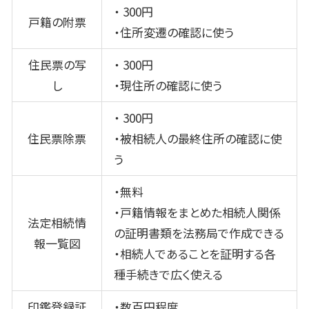
・
300
円
戸籍の附票
・住所変遷の確認に使う
住民票の写
・
300
円
し
・現住所の確認に使う
・
300
円
住民票除票
・被相続人の最終住所の確認に使
う
・無料
・戸籍情報をまとめた相続人関係
法定相続情
の証明書類を法務局で作成できる
報一覧図
・相続人であることを証明する各
種手続きで広く使える
印鑑登録証
・数百円程度