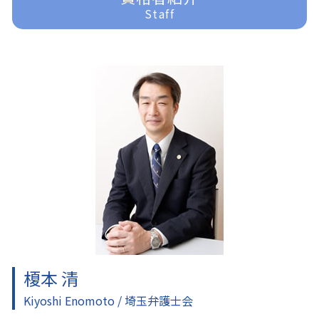
過払金 分断
家事事件 法律事務所
刑事事件 示談
所沢 借金問題
Staff
任意整理
遺産分割 訴えられる
刑事事件 訴えたい
川越 離婚 弁護士
任意整理 債務整理
家事事件 離婚
刑事事件 裁判 流れ
入間 一般民事事件
家事事件 申立手数料
刑事事件 訴える
ふじみ野市 交通事故 弁護士
遺産分割 訴え
刑事事件 少年
所沢 交通事故 弁護士
遺産分割調停 流れ
刑事事件 器物損壊
富士見市 家事事件
家事事件 問題点
刑事事件 弁護士
ふじみ野市 企業法務
刑事事件 流れ
富士見市 交通事故 弁護士
刑事事件 訴えない
ふじみ野市 一般民事事件
刑事事件 時効
入間 離婚 弁護士
刑事事件 種類
東京多摩 一般民事事件
入間 企業法務
富士見市 一般民事事件
所沢 企業法務
榎本 清
Kiyoshi Enomoto / 埼玉弁護士会