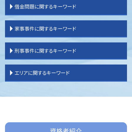
離婚 子供 戸籍
土地 相続放棄
交通事故 弁護士特約
企業法務 大企業
貸金請求 過払金
借金問題に関するキーワード
離婚 拒否
相続 分割協議
交通事故 弁護士基準
企業法務 顧問弁護士
境界 トラブル
離婚 裁判 流れ
相続 分割方法
逸失利益とは わかりやすく
企業法務 目標
一般民事事件 弁護士事務所
離婚調停
相続 パターン
交通事故 過失割合
企業法務 問題
不動産 売買問題
借金問題 弁護士
家事事件に関するキーワード
離婚 種類
相続 運用
交通事故 弁護士 選び方
企業法務 役割 弁護士
登記 問題
過払金請求 弁護士
離婚 調停 流れ
相続 受け取らない
交通事故 示談金
企業法務 刑法
賃貸借 トラブル
過払金 弁護士費用
離婚 親権 父親
相続 わからない
交通事故 損害賠償
企業法務 弁護士
貸金請求訴訟 流れ
破産 弁護士
家事事件 内容
刑事事件に関するキーワード
離婚 不貞行為
相続 土地
交通事故 慰謝料 弁護士基準
企業法務 目的
登記 トラブル
任意整理 弁護士
家事事件 申立書
相続 手続き 期限
交通事故 休業損害
企業法務 重要性
借家 問題
過払金 法律事務所
家事事件 法律
相続 分け方
交通事故 後遺症
企業法務 契約書
不動産 売買トラブル
過払金請求 おすすめ
家事事件 相続
刑事事件 慰謝料
エリアに関するキーワード
相続 調停
交通事故 示談
企業法務 課題
一般民事事件 弁護
任意整理 訴えられる
家事事件
刑事事件
交通事故 加害者
企業法務 事務所
明渡し 問題
任意整理 自己破産
遺言 効力
刑事事件 民事事件 違い
交通事故 強い 弁護士
企業法務 経営
一般民事事件 弁護士費用
民事再生 弁護士
遺産分割 応じない
刑事事件 弁護士 費用
所沢 離婚 弁護士
交通事故 示談書
企業法務 コンプライアンス
境界 問題
借金問題
家事事件 未成年
刑事事件 訴えた人
所沢 一般民事事件
企業法務 m&a
賃貸借 問題
任意整理 分割払い
家事事件 流れ
刑事事件 いじめ
ふじみ野市 離婚 弁護士
企業法務 契約書チェック
不動産問題
過払金 弁護士 メリット
家事事件 手続法
刑事事件 詐欺
川越 企業法務
顧問弁護士
任意整理 やり方
遺言書 効力
刑事事件 冤罪 弁護士
入間 交通事故 弁護士
任意整理 条件
相続 遺言
刑事事件 裁判
東京多摩 借金問題
資格者紹介