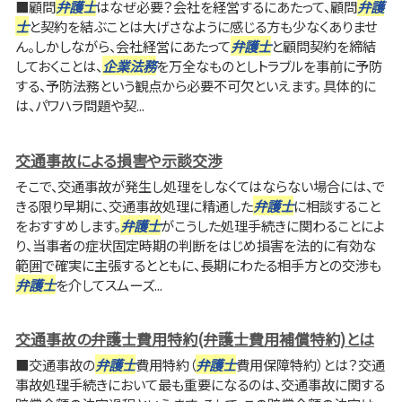
■顧問
弁護士
はなぜ必要？会社を経営するにあたって、顧問
弁護
士
と契約を結ぶことは大げさなように感じる方も少なくありませ
ん。しかしながら、会社経営にあたって
弁護士
と顧問契約を締結
しておくことは、
企業法務
を万全なものとしトラブルを事前に予防
する、予防法務という観点から必要不可欠といえます。 具体的に
は、パワハラ問題や契...
交通事故による損害や示談交渉
そこで、交通事故が発生し処理をしなくてはならない場合には、で
きる限り早期に、交通事故処理に精通した
弁護士
に相談すること
をおすすめします。
弁護士
がこうした処理手続きに関わることによ
り、当事者の症状固定時期の判断をはじめ損害を法的に有効な
範囲で確実に主張するとともに、長期にわたる相手方との交渉も
弁護士
を介してスムーズ...
交通事故の弁護士費用特約(弁護士費用補償特約)とは
■交通事故の
弁護士
費用特約（
弁護士
費用保障特約）とは？交通
事故処理手続きにおいて最も重要になるのは、交通事故に関する