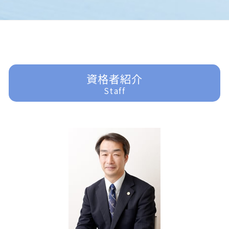
交通事故 弁護士基準
企業法務 重要性
借家 問題
過払金請求 おすすめ
家事事件 申立手数料
刑事事件 少年
入間 企業法務
交通事故 慰謝料
企業法務 問題
不動産 売買問題
任意整理 債務整理
家事事件 法律事務所
刑事事件 責任能力
富士見市 離婚 弁護士
企業法務 刑法
一般民事事件 弁護
任意整理 やり方
家事事件 相続
刑事事件 詐欺
所沢 離婚 弁護士
企業法務 役割
明渡し 問題
過払金 弁護士費用
家事事件 流れ
刑事事件
入間 交通事故 弁護士
企業法務 事務所
過払金 分断
家事事件 内容
刑事事件 裁判
ふじみ野市 離婚 弁護士
任意整理 訴えられる
家事事件 問題点
刑事事件 時効
川越 離婚 弁護士
資格者紹介
破産 弁護士
家事事件 未成年
刑事事件 器物損壊
東京多摩 借金問題
Staff
過払金 法律事務所
遺言書 効力
刑事事件 車
所沢 借金問題
任意整理 条件
家事事件 手続法
刑事事件 訴えた人
富士見市 交通事故 弁護士
家事事件 法律
刑事事件 訴えない
川越 企業法務
相続 遺言
刑事事件 弁護士 費用
入間 一般民事事件
遺産分割 訴え
刑事事件 訴えたい
東京多摩 離婚 弁護士
遺産分割 応じない
刑事事件 いじめ
富士見市 一般民事事件
刑事事件 弁護士
ふじみ野市 一般民事事件
刑事事件 冤罪 弁護士
東京多摩 一般民事事件
刑事事件 慰謝料
川越 一般民事事件
刑事事件 示談
ふじみ野市 交通事故 弁護士
川越 交通事故 弁護士