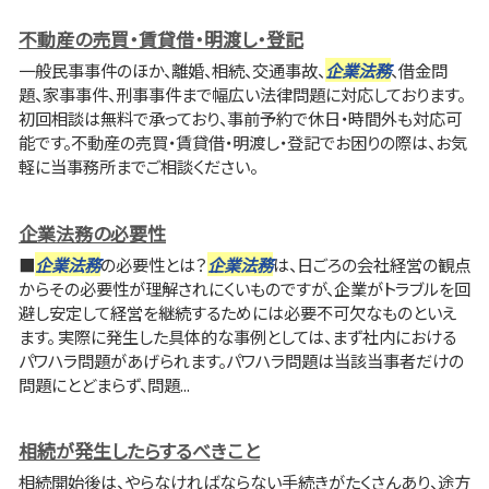
不動産の売買・賃貸借・明渡し・登記
一般民事事件のほか、離婚、相続、交通事故、
企業法務
、借金問
題、家事事件、刑事事件まで幅広い法律問題に対応しております。
初回相談は無料で承っており、事前予約で休日・時間外も対応可
能です。不動産の売買・賃貸借・明渡し・登記でお困りの際は、お気
軽に当事務所までご相談ください。
企業法務の必要性
■
企業法務
の必要性とは？
企業法務
は、日ごろの会社経営の観点
からその必要性が理解されにくいものですが、企業がトラブルを回
避し安定して経営を継続するためには必要不可欠なものといえ
ます。 実際に発生した具体的な事例としては、まず社内における
パワハラ問題があげられます。パワハラ問題は当該当事者だけの
問題にとどまらず、問題...
相続が発生したらするべきこと
相続開始後は、やらなければならない手続きがたくさんあり、途方