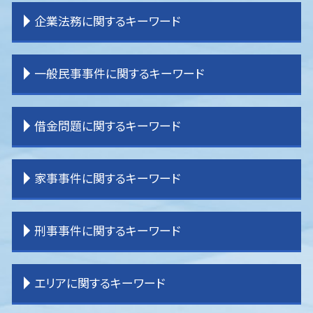
離婚 子供 影響
相続 受け取り方
交通事故 物品損害
企業法務に関するキーワード
離婚 戸籍
相続 分配
交通事故 示談金
離婚 不貞行為
土地 相続放棄
交通事故 弁護士 選び方
離婚 種類
相続 売れない土地
交通事故 流れ
企業法務 課題
一般民事事件に関するキーワード
離婚調停
相続 流れ
交通事故 弁護士 タイミング
企業法務 弁護士事務所
離婚 調停 流れ
相続 手続き 期限
交通事故 損害賠償
顧問弁護士
離婚 公正証書
相続 分割協議
逸失利益とは わかりやすく
企業法務 役割 弁護士
不動産 売買トラブル
借金問題に関するキーワード
離婚 裁判 流れ
相続 運用
交通事故 過失割合
企業法務 契約書
賃貸借 トラブル
離婚 子なし
相続 分割方法
交通事故 示談書
企業法務 コンサル
一般民事事件 弁護士事務所
離婚したい
相続 登記
交通事故 被害者 弁護士
企業法務 目標
境界 トラブル
過払金請求 弁護士
家事事件に関するキーワード
離婚 期間
相続 パターン
交通事故 慰謝料 弁護士基準
企業法務 目的
登記 問題
借金問題
離婚 証人
相続 分け方
交通事故 示談
企業法務 弁護士
賃貸借 問題
任意整理
離婚 親権
相続 調停
交通事故 加害者
企業法務 コンプライアンス
登記 トラブル
民事再生 弁護士
家事事件 離婚
刑事事件に関するキーワード
離婚 親権 母親
相続 分割
交通事故 強い 弁護士
企業法務 大企業
一般民事事件 弁護士費用
任意整理 自己破産
遺産分割調停 流れ
相続 分割協議書
交通事故 物件損害
企業法務 経営
貸金請求訴訟 流れ
借金問題 弁護士
遺言 効力
相続 割合
交通事故 弁護士特約
企業法務 m&a
不動産問題
任意整理 弁護士
家事事件 申立書
刑事事件 裁判 流れ
エリアに関するキーワード
相続 不動産
交通事故 休業損害
企業法務 契約書チェック
貸金請求 過払金
任意整理 分割払い
家事事件
刑事事件 訴える
交通事故 後遺症
企業法務 顧問弁護士
境界 問題
過払金 弁護士 メリット
遺産分割 訴えられる
刑事事件 流れ