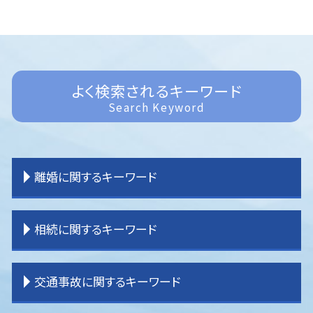
よく検索されるキーワード
Search Keyword
離婚に関するキーワード
離婚 原因
相続に関するキーワード
離婚 決め手
離婚 子供 戸籍
離婚 拒否
相続 わからない
交通事故に関するキーワード
離婚 教育費
相続 土地
離婚 親権 父親
相続 内訳