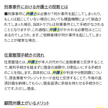
刑事事件における弁護士の役割とは
■刑事事件に
弁護士
は必要か？何か事件を起こしてしまったり、
もしくは起こしていない場合においても捜査機関によって訴追さ
れてしまった場合、当該トラブルは刑事事件として手続がなされる
こととなりますが、この過程に
弁護士
がかかわる必要性はどこに
あるのでしょうか。 まず、ご依頼者様が何か事件を起こしてしまっ
たことが確実な場合...
任意整理手続きの流れ
任意整理とは、
弁護士
が本人の代わりに金融業者と交渉すること
で、裁判手続きを踏まずに借金の減額や、分割払いにする手続き
のことを指します。 具体的には、
弁護士
が利息や分割回数につい
て、貸金業者やクレジットカード会社と交渉することで、今後の返
済計画を納得してもらい、借金返済に余裕を持たせる手続きのこ
とです。ただし、借金...
顧問弁護士がいるメリット