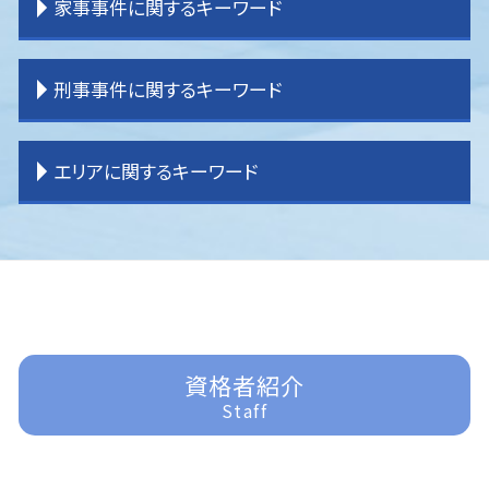
家事事件に関するキーワード
離婚 子供 影響
相続 分割
交通事故 弁護士特約
企業法務 経営
不動産 売買トラブル
任意整理 債務整理
離婚 期間
相続 流れ
交通事故 弁護士 選び方
企業法務 コンプライアンス
借家 問題
破産 弁護士
離婚 親権 母親
相続 受け取り方
交通事故 弁護士 タイミング
企業法務 弁護士
明渡し 問題
借金問題 弁護士
遺産分割 訴え
刑事事件に関するキーワード
離婚 教育費
相続 受け取らない
交通事故 損害賠償
企業法務 契約書チェック
貸金請求訴訟 流れ
借金問題
遺産分割調停 流れ
相続 分割協議
交通事故 物品損害
企業法務 コンサル
境界 問題
過払金請求 おすすめ
家事事件 流れ
相続 わからない
交通事故 加害者
企業法務 問題
一般民事事件 弁護士事務所
過払金 分断
家事事件 内容
刑事事件 冤罪 弁護士
エリアに関するキーワード
相続 分割方法
交通事故 弁護士基準
企業法務 m&a
一般民事事件 弁護士費用
任意整理
家事事件 相続
刑事事件 いじめ
交通事故 被害者 弁護士
企業法務 課題
一般民事事件 弁護
任意整理 弁護士
遺産分割 訴えられる
刑事事件 器物損壊
交通事故 流れ
企業法務 契約書
賃貸借 トラブル
任意整理 分割払い
家事事件 法律
刑事事件 示談
富士見市 家事事件
交通事故 示談
企業法務 刑法
不動産問題
任意整理 自己破産
遺言 効力
刑事事件 流れ
所沢 交通事故 弁護士
企業法務 弁護士事務所
不動産 売買問題
任意整理 訴えられる
家事事件 申立手数料
刑事事件 訴えた人
ふじみ野市 企業法務
企業法務 顧問弁護士
登記 トラブル
過払金請求 弁護士
相続 遺言
刑事事件 弁護士 費用
所沢 離婚 弁護士
企業法務 大企業
過払金 法律事務所
家事事件 未成年
刑事事件 民事事件 違い
ふじみ野市 一般民事事件
民事再生 弁護士
遺言書 効力
刑事事件 訴えない
所沢 一般民事事件
資格者紹介
過払金 弁護士 メリット
家事事件
刑事事件 訴えたい
川越 企業法務
Staff
過払金 弁護士費用
家事事件 離婚
刑事事件 訴える
所沢 借金問題
任意整理 やり方
家事事件 手続法
刑事事件 責任能力
富士見市 交通事故 弁護士
家事事件 問題点
刑事事件 裁判 流れ
富士見市 一般民事事件