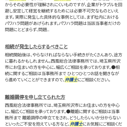
からその必要性が理解されにくいものですが、企業がトラブルを回
避し安定して経営を継続するためには必要不可欠なものといえ
ます。 実際に発生した具体的な事例としては、まず社内における
パワハラ問題があげられます。パワハラ問題は当該当事者だけの
問題にとどまらず、問題...
相続が発生したらするべきこと
相続開始後は、やらなければならない手続きがたくさんあり、途方
に暮れるかもしれません。西風総合法律事務所では、埼玉県所沢
市にお住まいの方を中心に、幅広くご相談を承っております。●相
続に関するご相談は当事務所まで ひとつひとつお話を聞きなが
ら進めていくことができますので、
弁護士
にご相談ください。
離婚調停を申し立てられた方
西風総合法律事務所では、埼玉県所沢市にお住まいの方を中心
に、幅広くご相談を承っております。●離婚に関するご相談は当事
務所まで 離婚調停の申立てをされ、どうしたらいいか分からない
といったご不安を抱えている方など、
弁護士
にお気軽にご相談くだ