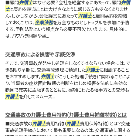
■顧問
弁護士
はなぜ必要？会社を経営するにあたって、顧問
弁護
士
と契約を結ぶことは大げさなように感じる方も少なくありませ
ん。しかしながら、会社経営にあたって
弁護士
と顧問契約を締結
しておくことは、
企業法務
を万全なものとしトラブルを事前に予防
する、予防法務という観点から必要不可欠といえます。 具体的に
は、パワハラ問題や契...
交通事故による損害や示談交渉
そこで、交通事故が発生し処理をしなくてはならない場合には、で
きる限り早期に、交通事故処理に精通した
弁護士
に相談すること
をおすすめします。
弁護士
がこうした処理手続きに関わることによ
り、当事者の症状固定時期の判断をはじめ損害を法的に有効な
範囲で確実に主張するとともに、長期にわたる相手方との交渉も
弁護士
を介してスムーズ...
交通事故の弁護士費用特約(弁護士費用補償特約)とは
■交通事故の
弁護士
費用特約（
弁護士
費用保障特約）とは？交通
事故処理手続きにおいて最も重要になるのは、交通事故に関する