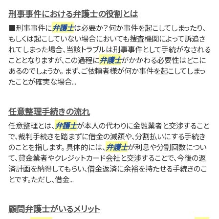
刑事事件における弁護士の役割とは
■刑事事件に
弁護士
は必要か？何か事件を起こしてしまったり、
もしくは起こしていない場合においても捜査機関によって訴追さ
れてしまった場合、当該トラブルは刑事事件として手続がなされる
こととなりますが、この過程に
弁護士
がかかわる必要性はどこに
あるのでしょうか。 まず、ご依頼者様が何か事件を起こしてしまっ
たことが確実な場合...
任意整理手続きの流れ
任意整理とは、
弁護士
が本人の代わりに金融業者と交渉すること
で、裁判手続きを踏まずに借金の減額や、分割払いにする手続き
のことを指します。 具体的には、
弁護士
が利息や分割回数につい
て、貸金業者やクレジットカード会社と交渉することで、今後の返
済計画を納得してもらい、借金返済に余裕を持たせる手続きのこ
とです。ただし、借金...
顧問弁護士がいるメリット