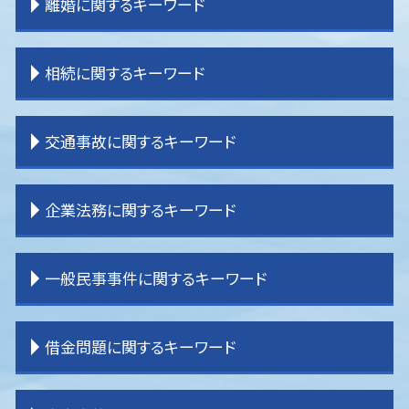
離婚に関するキーワード
離婚 証人
相続に関するキーワード
離婚 原因
離婚 子供 戸籍
離婚調停
相続 調停
交通事故に関するキーワード
離婚 調停 流れ
相続 売れない土地
離婚したい
相続 不動産
離婚 共有財産
相続 内訳
交通事故 休業損害
企業法務に関するキーワード
離婚 親権
相続 分割協議書
交通事故 物件損害
離婚 拒否
相続 運用
交通事故 後遺症
離婚 親権 父親
相続 分け方
交通事故 示談金
企業法務 目標
一般民事事件に関するキーワード
離婚 不貞行為
相続 土地
交通事故 慰謝料
企業法務 重要性
離婚 決め手
相続 順番
交通事故 強い 弁護士
企業法務 役割
離婚裁判 期間
相続 分配
交通事故 慰謝料 弁護士基準
企業法務 目的
貸金請求 過払金
借金問題に関するキーワード
離婚 裁判 流れ
相続 パターン
交通事故 過失割合
企業法務 役割 弁護士
登記 問題
離婚 種類
相続 手続き 期限
交通事故 示談書
顧問弁護士
境界 トラブル
離婚 子なし
相続 割合
逸失利益とは わかりやすく
企業法務 事務所
賃貸借 問題
任意整理 条件