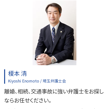
家事事件 申立書
刑事事件 種類
東京多摩 借金問題
家事事件 法律事務所
刑事事件 裁判
ふじみ野市 交通事故 弁護士
遺産分割 応じない
刑事事件 弁護士
入間 交通事故 弁護士
刑事事件
川越 交通事故 弁護士
刑事事件 詐欺
入間 企業法務
刑事事件 慰謝料
東京多摩 一般民事事件
刑事事件 車
富士見市 離婚 弁護士
川越 一般民事事件
川越 離婚 弁護士
東京多摩 離婚 弁護士
榎本 清
Kiyoshi Enomoto / 埼玉弁護士会
離婚、相続、交通事故に強い弁護士をお探し
ならお任せください。