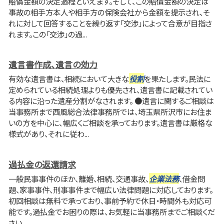
賠償金額の決定過程といえます。そして、この賠償金額の決定は
事故の相手方本人や相手方の保険会社から金額を提示され、そ
れに対して回答することを繰り返す「交渉」によって合意が目指さ
れます。この「交渉」の過...
遺言書作成、遺言の効力
有効な遺言書は、相続において大きな
役割
を果たします。民法に
定められている相続処理よりも優先され、遺言書に記載されてい
る内容に沿った遺産分割がなされます。 ●遺言に関するご相談は
当事務所まで西風総合法律事務所では、埼玉県所沢市にお住ま
いの方を中心に、幅広くご相談を承っております。遺言書は厳格な
様式があり、それに従わ...
過払金の返還請求
一般民事事件のほか、離婚、相続、交通事故、
企業法務
、借金問
題、家事事件、刑事事件まで幅広い法律問題に対応しております。
初回相談は無料で承っており、事前予約で休日・時間外も対応可
能です。過払金でお困りの際は、お気軽に当事務所までご相談くだ
さい。