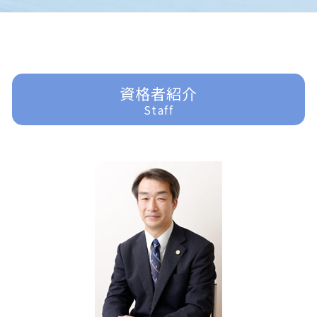
交通事故 過失割合
企業法務 コンプライアンス
一般民事事件 弁護
任意整理 訴えられる
家事事件 申立手数料
刑事事件 責任能力
入間 離婚 弁護士
企業法務 m&a
貸金請求訴訟 流れ
任意整理 弁護士
家事事件 法律事務所
刑事事件 弁護士 費用
富士見市 一般民事事件
企業法務 刑法
賃貸借 トラブル
任意整理 分割払い
家事事件 相続
刑事事件 冤罪 弁護士
富士見市 交通事故 弁護士
企業法務 契約書チェック
過払金 法律事務所
家事事件 離婚
刑事事件 器物損壊
ふじみ野市 一般民事事件
破産 弁護士
家事事件 問題点
刑事事件 慰謝料
所沢 借金問題
資格者紹介
任意整理 債務整理
遺産分割 応じない
刑事事件 訴えた人
所沢 交通事故 弁護士
Staff
過払金請求 おすすめ
遺産分割 訴えられる
刑事事件 民事事件 違い
所沢 企業法務
借金問題 弁護士
遺言書 効力
刑事事件 訴えない
入間 企業法務
家事事件 手続法
刑事事件 流れ
川越 交通事故 弁護士
家事事件 未成年
刑事事件 裁判 流れ
東京多摩 交通事故 弁護士
遺産分割 訴え
刑事事件 弁護士
富士見市 離婚 弁護士
遺言 効力
刑事事件 車
ふじみ野市 企業法務
刑事事件 裁判
川越 企業法務
刑事事件 種類
ふじみ野市 離婚 弁護士
刑事事件 示談
入間 交通事故 弁護士
刑事事件 いじめ
入間 借金問題
ふじみ野市 交通事故 弁護士
所沢 一般民事事件