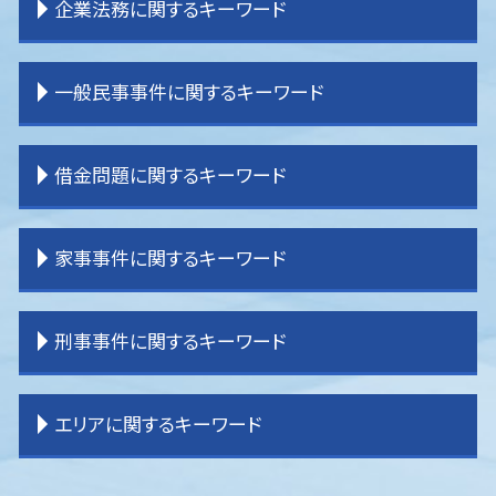
企業法務に関するキーワード
離婚 期間
相続 登記
交通事故 弁護士 タイミング
離婚 種類
相続 売れない土地
交通事故 示談金
離婚 親権 母親
相続 分割協議書
交通事故 損害賠償
企業法務 役割
一般民事事件に関するキーワード
離婚裁判 期間
相続 わからない
交通事故 弁護士特約
企業法務 経営
離婚 不貞行為
土地 相続放棄
交通事故 後遺症
企業法務 弁護士
離婚 拒否
相続 分け方
交通事故 弁護士基準
企業法務 重要性
不動産問題
借金問題に関するキーワード
離婚 親権
相続 分配
交通事故 示談書
企業法務 目標
賃貸借 問題
離婚 子供 影響
相続 順番
交通事故 慰謝料 弁護士基準
企業法務 役割 弁護士
不動産 売買トラブル
離婚 子なし
相続 受け取り方
交通事故 慰謝料
企業法務 事務所
借家 問題
過払金請求 弁護士
家事事件に関するキーワード
離婚 裁判 流れ
相続 分割
交通事故 被害者 弁護士
企業法務 コンサル
一般民事事件 弁護士事務所
任意整理 条件
離婚 公正証書
相続 流れ
交通事故 物件損害
企業法務 弁護士事務所
明渡し 問題
過払金 弁護士 メリット
離婚 子供 戸籍
相続 内訳
交通事故 強い 弁護士
顧問弁護士
境界 トラブル
任意整理 やり方
家事事件 法律
刑事事件に関するキーワード
離婚したい
相続 受け取らない
交通事故 流れ
企業法務 課題
貸金請求 過払金
民事再生 弁護士
家事事件 流れ
相続 分割方法
逸失利益とは わかりやすく
企業法務 問題
境界 問題
借金問題
家事事件
相続 不動産
交通事故 加害者
企業法務 契約書
登記 問題
過払金 弁護士費用
遺産分割調停 流れ
刑事事件 訴える
エリアに関するキーワード
相続 割合
交通事故 示談
企業法務 大企業
登記 トラブル
任意整理
家事事件 申立書
刑事事件 時効
交通事故 物品損害
企業法務 目的
不動産 売買問題
任意整理 自己破産
相続 遺言
刑事事件
交通事故 弁護士 選び方
企業法務 顧問弁護士
一般民事事件 弁護士費用
過払金 分断
家事事件 内容
刑事事件 少年
東京多摩 離婚 弁護士