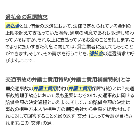
過払金の返還請求
過払金
とは、借金の返済において、法律で定められている金利の
上限を超えて支払っていた場合、通常の利息であれば返済し終わ
っているはずが、それ以上に支払っているお金のことを指します。こ
のように払いすぎた利息に関しては、貸金業者に返してもらうこと
ができます。そして、その請求を行うことを、
過払金
の返還請求と呼
びます。ここで...
交通事故の弁護士費用特約(弁護士費用補償特約)とは
■交通事故の
弁護士費用
特約（
弁護士費用
保障特約）とは？交通
事故処理手続きにおいて最も重要になるのは、交通事故に関する
賠償金額の決定過程といえます。そして、この賠償金額の決定は
事故の相手方本人や相手方の保険会社から金額を提示され、そ
れに対して回答することを繰り返す「交渉」によって合意が目指さ
れます。この「交渉」の過...