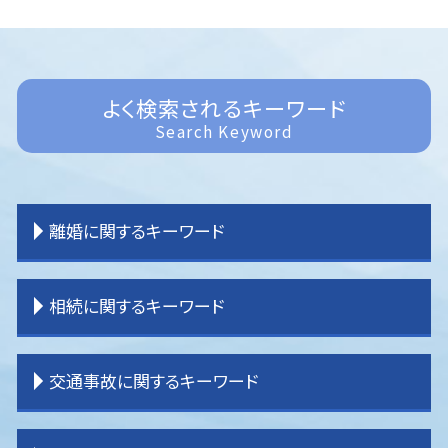
よく検索されるキーワード
Search Keyword
離婚に関するキーワード
離婚 親権 父親
相続に関するキーワード
離婚 戸籍
離婚 教育費
離婚 原因
相続 分割協議
交通事故に関するキーワード
離婚 共有財産
相続 調停
離婚 証人
相続 手続き
離婚 決め手
相続 土地
交通事故 休業損害