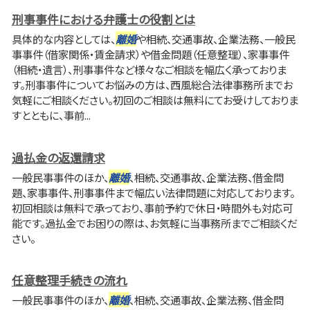
刑事事件における弁護士の役割とは
具体的な内容としては、
離婚
や相続、交通事故、企業法務、一般民
事事件（借家関係・賃金請求）や借金問題（任意整理）、家事事件
（相続・遺言）、刑事事件など様々なご相談を幅広く承っておりま
す。刑事事件についてお悩みの方は、西風総合法律事務所までお
気軽にご相談ください。初回のご相談は無料にてお受けしておりま
すとともに、事前...
過払金の返還請求
一般民事事件のほか、
離婚
、相続、交通事故、企業法務、借金問
題、家事事件、刑事事件まで幅広い法律問題に対応しております。
初回相談は無料で承っており、事前予約で休日・時間外も対応可
能です。過払金でお困りの際は、お気軽に当事務所までご相談くだ
さい。
任意整理手続きの流れ
一般民事事件のほか、
離婚
、相続、交通事故、企業法務、借金問