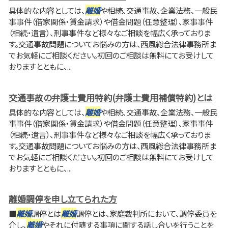
具体的な内容としては、
離婚
や相続、交通事故、企業法務、一般民
事事件（借家関係・賃金請求）や借金問題（任意整理）、家事事件
（相続・遺言）、刑事事件など様々なご相談を幅広く承っておりま
す。交通事故問題についてお悩みの方は、西風総合法律事務所ま
でお気軽にご相談ください。初回のご相談は無料にてお受けして
おりますとともに、...
交通事故の弁護士費用特約(弁護士費用補償特約)とは
具体的な内容としては、
離婚
や相続、交通事故、企業法務、一般民
事事件（借家関係・賃金請求）や借金問題（任意整理）、家事事件
（相続・遺言）、刑事事件など様々なご相談を幅広く承っておりま
す。交通事故問題についてお悩みの方は、西風総合法律事務所ま
でお気軽にご相談ください。初回のご相談は無料にてお受けして
おりますとともに、...
離婚調停を申し立てられた方
■
離婚
調停とは
離婚
調停とは、家庭裁判所において、調停委員を
介し、
離婚
やそれに付随する事項に関する話し合いを行うことを