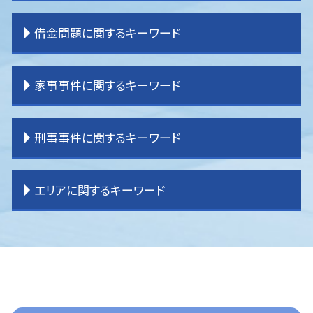
離婚 子なし
相続 流れ
交通事故 物件損害
企業法務 重要性
離婚 親権
相続 分配
交通事故 弁護士 タイミング
企業法務 事務所
一般民事事件 弁護士事務所
借金問題に関するキーワード
離婚 戸籍
相続 内訳
交通事故 損害賠償
企業法務 目標
登記 問題
離婚 期間
相続 わからない
逸失利益とは わかりやすく
企業法務 契約書チェック
不動産 売買トラブル
離婚 教育費
相続 分け方
交通事故 弁護士基準
顧問弁護士
借家 問題
破産 弁護士
家事事件に関するキーワード
離婚 証人
相続 受け取り方
交通事故 休業損害
企業法務 役割
不動産 売買問題
過払金 弁護士 メリット
離婚 決め手
相続 手続き 期限
交通事故 過失割合
企業法務 役割 弁護士
貸金請求訴訟 流れ
過払金請求 おすすめ
離婚 調停 流れ
相続 調停
交通事故 示談金
企業法務 問題
境界 トラブル
任意整理 自己破産
遺産分割調停 流れ
刑事事件に関するキーワード
離婚 原因
相続 パターン
交通事故 被害者 弁護士
企業法務 目的
一般民事事件 弁護
過払金 法律事務所
家事事件 内容
相続 分割方法
交通事故 加害者
企業法務 弁護士
一般民事事件 弁護士費用
任意整理 条件
家事事件 申立手数料
相続 土地
交通事故 強い 弁護士
企業法務 顧問弁護士
賃貸借 問題
過払金請求 弁護士
家事事件 法律事務所
刑事事件 慰謝料
エリアに関するキーワード
相続 手続き
交通事故 流れ
企業法務 契約書
境界 問題
任意整理 債務整理
遺言書 効力
刑事事件 訴えた人
交通事故 物品損害
企業法務 大企業
不動産問題
任意整理
遺産分割 訴え
刑事事件 弁護士 費用
交通事故 示談
企業法務 コンサル
明渡し 問題
任意整理 やり方
家事事件 離婚
刑事事件 少年
東京多摩 交通事故 弁護士
交通事故 示談書
企業法務 課題
登記 トラブル
借金問題
家事事件 相続
刑事事件 訴える
東京多摩 借金問題
企業法務 コンプライアンス
賃貸借 トラブル
任意整理 分割払い
家事事件 問題点
刑事事件
ふじみ野市 離婚 弁護士
企業法務 弁護士事務所
貸金請求 過払金
任意整理 訴えられる
相続 遺言
刑事事件 冤罪 弁護士
富士見市 家事事件
企業法務 刑法
過払金 分断
遺言 効力
刑事事件 いじめ
入間 企業法務