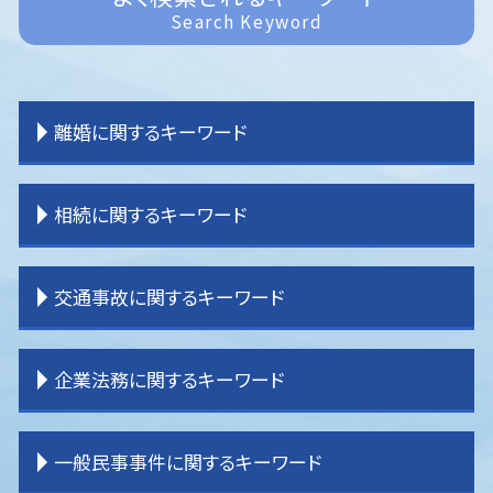
Search Keyword
離婚に関するキーワード
離婚 共有財産
相続に関するキーワード
離婚 子供 影響
離婚 種類
離婚 親権 父親
相続 受け取らない
交通事故に関するキーワード
離婚 親権 母親
相続 不動産
離婚 裁判 流れ
土地 相続放棄
離婚調停
相続 順番
交通事故 弁護士特約
企業法務に関するキーワード
離婚 不貞行為
相続 分割協議
交通事故 慰謝料
離婚 拒否
相続 分割
交通事故 弁護士 選び方
離婚裁判 期間
相続 運用
交通事故 慰謝料 弁護士基準
企業法務 経営
一般民事事件に関するキーワード
離婚したい
相続 分割協議書
交通事故 後遺症
企業法務 m&a