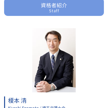
民事再生 弁護士
遺産分割 訴えられる
刑事事件 責任能力
川越 企業法務
資格者紹介
借金問題 弁護士
家事事件 流れ
刑事事件 裁判
入間 交通事故 弁護士
Staff
過払金 弁護士費用
遺産分割 応じない
刑事事件 訴えない
所沢 借金問題
任意整理 弁護士
家事事件 手続法
刑事事件 詐欺
富士見市 交通事故 弁護士
家事事件 未成年
刑事事件 示談
入間 借金問題
家事事件
刑事事件 民事事件 違い
所沢 交通事故 弁護士
家事事件 申立書
刑事事件 車
ふじみ野市 一般民事事件
家事事件 法律
刑事事件 種類
所沢 企業法務
刑事事件 裁判 流れ
富士見市 離婚 弁護士
刑事事件 流れ
東京多摩 一般民事事件
刑事事件 弁護士
所沢 離婚 弁護士
刑事事件 器物損壊
川越 離婚 弁護士
入間 一般民事事件
川越 一般民事事件
所沢 一般民事事件
榎本 清
Kiyoshi Enomoto / 埼玉弁護士会