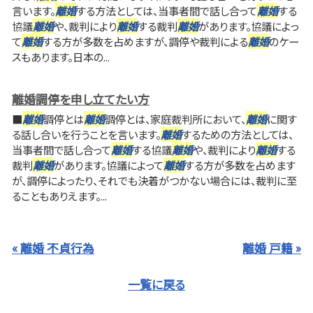
言います。
離婚
する方法としては、当事者間で話し合って
離婚
する
協議
離婚
や、裁判により
離婚
する裁判
離婚
があります。協議によっ
て
離婚
する方が多数を占めますが、調停や裁判による
離婚
のケー
スもあります。日本の...
離婚調停を申し立てたい方
■
離婚
調停とは
離婚
調停とは、家庭裁判所において、
離婚
に関す
る話し合いを行うことを言います。
離婚
するための方法としては、
当事者間で話し合って
離婚
する協議
離婚
や、裁判により
離婚
する
裁判
離婚
があります。協議によって
離婚
する方が多数を占めます
が、調停によったり、それでも決着がつかない場合には、裁判に至
ることもありえます。...
« 離婚 不貞行為
離婚 戸籍 »
一覧に戻る