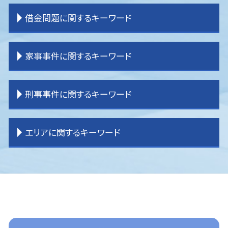
離婚 調停 流れ
相続 手続き
交通事故 示談金
企業法務 コンプライアンス
境界 トラブル
借金問題に関するキーワード
離婚 種類
相続 運用
交通事故 物品損害
企業法務 問題
登記 問題
離婚 拒否
相続 土地
交通事故 過失割合
企業法務 弁護士事務所
不動産 売買問題
離婚 原因
相続 分割方法
交通事故 加害者
企業法務 顧問弁護士
貸金請求訴訟 流れ
任意整理
家事事件に関するキーワード
離婚 教育費
土地 相続放棄
交通事故 損害賠償
企業法務 刑法
賃貸借 問題
任意整理 弁護士
離婚調停
相続 分割協議書
逸失利益とは わかりやすく
企業法務 役割
一般民事事件 弁護
破産 弁護士
離婚 証人
相続 流れ
交通事故 慰謝料
企業法務 課題
境界 問題
任意整理 訴えられる
遺言 効力
刑事事件に関するキーワード
離婚したい
相続 順番
交通事故 慰謝料 弁護士基準
企業法務 弁護士
貸金請求 過払金
任意整理 債務整理
家事事件
相続 調停
交通事故 弁護士 選び方
企業法務 重要性
一般民事事件 弁護士事務所
任意整理 分割払い
家事事件 内容
相続 わからない
交通事故 後遺症
企業法務 経営
借家 問題
過払金 分断
遺言書 効力
刑事事件 慰謝料
エリアに関するキーワード
相続 手続き 期限
交通事故 示談書
企業法務 契約書
賃貸借 トラブル
過払金 弁護士費用
家事事件 未成年
刑事事件 責任能力
交通事故 示談
顧問弁護士
不動産問題
過払金請求 おすすめ
家事事件 離婚
刑事事件 車
交通事故 被害者 弁護士
企業法務 m&a
一般民事事件 弁護士費用
過払金 弁護士 メリット
遺産分割 訴えられる
刑事事件 種類
富士見市 離婚 弁護士
交通事故 物件損害
企業法務 事務所
明渡し 問題
任意整理 自己破産
遺産分割 訴え
刑事事件 裁判 流れ
川越 離婚 弁護士
企業法務 目標
不動産 売買トラブル
過払金 法律事務所
家事事件 問題点
刑事事件 少年
所沢 企業法務
企業法務 コンサル
登記 トラブル
任意整理 条件
家事事件 流れ
刑事事件 民事事件 違い
富士見市 交通事故 弁護士
企業法務 役割 弁護士
過払金請求 弁護士
家事事件 申立書
刑事事件 冤罪 弁護士
所沢 借金問題
民事再生 弁護士
遺産分割 応じない
刑事事件 裁判
所沢 交通事故 弁護士