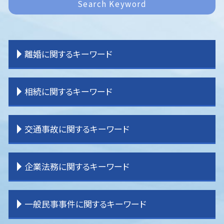
Search Keyword
離婚に関するキーワード
離婚裁判 期間
相続に関するキーワード
離婚 親権 父親
離婚 子供 戸籍
離婚 公正証書
相続 内訳
交通事故に関するキーワード
離婚 親権 母親
相続 売れない土地
離婚 戸籍
相続 割合
離婚 子供 影響
相続 分割
交通事故 弁護士基準
企業法務に関するキーワード
離婚 決め手
相続 受け取らない
交通事故 流れ
離婚 親権
相続 不動産
交通事故 強い 弁護士
離婚 共有財産
相続 パターン
交通事故 弁護士特約
企業法務 契約書チェック
一般民事事件に関するキーワード
離婚 期間
相続 分け方
交通事故 弁護士 タイミング
企業法務 大企業
離婚 子なし
相続 登記
交通事故 休業損害
企業法務 目的