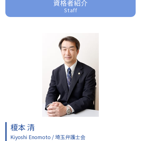
資格者紹介
借金問題 弁護士
相続 遺言
刑事事件 詐欺
ふじみ野市 一般民事事件
Staff
任意整理 やり方
家事事件 法律
刑事事件 訴えない
富士見市 家事事件
借金問題
遺産分割調停 流れ
刑事事件 時効
東京多摩 借金問題
家事事件 相続
刑事事件 弁護士 費用
入間 一般民事事件
家事事件 法律事務所
刑事事件 弁護士
入間 借金問題
家事事件 申立手数料
刑事事件 訴えたい
川越 一般民事事件
家事事件 手続法
刑事事件 流れ
ふじみ野市 企業法務
刑事事件 いじめ
東京多摩 交通事故 弁護士
刑事事件 訴えた人
入間 企業法務
刑事事件 示談
ふじみ野市 離婚 弁護士
刑事事件 器物損壊
所沢 離婚 弁護士
東京多摩 離婚 弁護士
川越 交通事故 弁護士
入間 離婚 弁護士
榎本 清
Kiyoshi Enomoto / 埼玉弁護士会