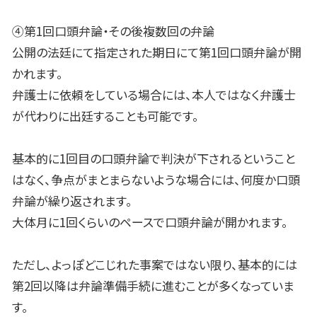
④第
1
回口頭弁論・その後複数回の弁論
公開の法廷にて指定された期日にて第
1
回口頭弁論が開
かれます。
弁護士に依頼をしている場合には、本人ではなく弁護士
が代わりに出廷することも可能です。
基本的に
1
回目の口頭弁論で判決が下されるということ
はなく、争点がまとまらないような場合には、何度か口頭
弁論が繰り返されます。
大体月に
1
回くらいのペースで口頭弁論が開かれます。
ただし、よっぽどこじれた事案ではない限り、基本的には
第
2
回以降は弁論準備手続に進むことが多くなっていま
す。