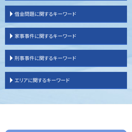
離婚 拒否
相続 わからない
交通事故 示談
企業法務 弁護士
離婚 教育費
相続 受け取り方
交通事故 過失割合
企業法務 弁護士事務所
不動産 売買トラブル
借金問題に関するキーワード
離婚調停
相続 流れ
交通事故 強い 弁護士
企業法務 役割 弁護士
不動産問題
離婚 親権 父親
相続 内訳
交通事故 弁護士 選び方
企業法務 目標
貸金請求 過払金
離婚 裁判 流れ
相続 パターン
交通事故 物品損害
企業法務 重要性
不動産 売買問題
過払金 法律事務所
家事事件に関するキーワード
離婚 戸籍
相続 分配
逸失利益とは わかりやすく
企業法務 刑法
賃貸借 トラブル
過払金 弁護士 メリット
離婚 親権
相続 登記
交通事故 弁護士基準
企業法務 大企業
明渡し 問題
破産 弁護士
離婚 証人
相続 割合
交通事故 示談書
企業法務 コンプライアンス
登記 問題
民事再生 弁護士
家事事件 未成年
刑事事件に関するキーワード
離婚 親権 母親
相続 分割協議
交通事故 損害賠償
企業法務 目的
貸金請求訴訟 流れ
過払金請求 おすすめ
家事事件 相続
相続 手続き
交通事故 後遺症
企業法務 m&a
境界 問題
借金問題
家事事件 法律事務所
相続 分割
交通事故 示談金
企業法務 経営
境界 トラブル
任意整理 弁護士
家事事件 法律
刑事事件 訴えない
エリアに関するキーワード
土地 相続放棄
交通事故 流れ
企業法務 役割
一般民事事件 弁護
任意整理 条件
家事事件 流れ
刑事事件 弁護士 費用
交通事故 慰謝料
企業法務 契約書
賃貸借 問題
任意整理
家事事件
刑事事件 種類
交通事故 物件損害
顧問弁護士
一般民事事件 弁護士費用
過払金 弁護士費用
家事事件 問題点
刑事事件 少年
入間 一般民事事件
交通事故 弁護士特約
企業法務 契約書チェック
一般民事事件 弁護士事務所
過払金 分断
相続 遺言
刑事事件 冤罪 弁護士
東京多摩 一般民事事件
企業法務 問題
借家 問題
任意整理 自己破産
遺言書 効力
刑事事件 訴える
ふじみ野市 一般民事事件
企業法務 事務所
登記 トラブル
任意整理 訴えられる
遺産分割 応じない
刑事事件 車
所沢 交通事故 弁護士
企業法務 コンサル
任意整理 やり方
家事事件 手続法
刑事事件 弁護士
川越 交通事故 弁護士