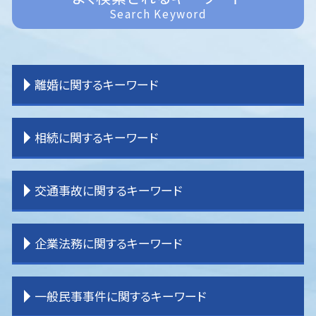
Search Keyword
離婚に関するキーワード
離婚したい
相続に関するキーワード
離婚 共有財産
離婚 種類
離婚裁判 期間
相続 運用
交通事故に関するキーワード
離婚 原因
相続 分割協議書
離婚 公正証書
相続 手続き 期限
離婚 子供 戸籍
相続 受け取らない
交通事故 被害者 弁護士
企業法務に関するキーワード
離婚 期間
相続 売れない土地
交通事故 加害者
離婚 子供 影響
相続 調停
交通事故 慰謝料 弁護士基準
離婚 子なし
相続 土地
交通事故 休業損害
企業法務 顧問弁護士
一般民事事件に関するキーワード
離婚 決め手
相続 不動産
交通事故 弁護士 タイミング
企業法務 課題