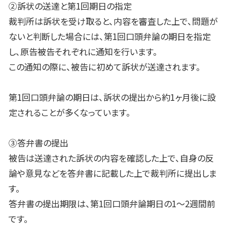
②訴状の送達と第
1
回期日の指定
裁判所は訴状を受け取ると、内容を審査した上で、問題が
ないと判断した場合には、第
1
回口頭弁論の期日を指定
し、原告被告それぞれに通知を行います。
この通知の際に、被告に初めて訴状が送達されます。
第
1
回口頭弁論の期日は、訴状の提出から約
1
ヶ月後に設
定されることが多くなっています。
③答弁書の提出
被告は送達された訴状の内容を確認した上で、自身の反
論や意見などを答弁書に記載した上で裁判所に提出しま
す。
答弁書の提出期限は、第
1
回口頭弁論期日の
1
〜
2
週間前
です。