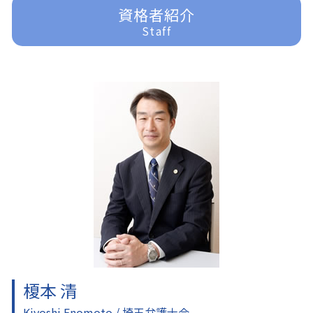
任意整理 債務整理
遺産分割 訴えられる
刑事事件 訴えた人
入間 企業法務
資格者紹介
借金問題 弁護士
家事事件 申立手数料
刑事事件 裁判 流れ
ふじみ野市 離婚 弁護士
Staff
過払金請求 弁護士
遺産分割調停 流れ
刑事事件 民事事件 違い
所沢 一般民事事件
任意整理 分割払い
家事事件 申立書
刑事事件 時効
ふじみ野市 企業法務
遺言 効力
刑事事件 流れ
入間 交通事故 弁護士
遺産分割 訴え
刑事事件 器物損壊
ふじみ野市 交通事故 弁護士
家事事件 内容
刑事事件 詐欺
所沢 借金問題
家事事件 離婚
刑事事件
川越 一般民事事件
刑事事件 訴えたい
入間 離婚 弁護士
刑事事件 示談
入間 借金問題
刑事事件 いじめ
東京多摩 交通事故 弁護士
刑事事件 慰謝料
富士見市 一般民事事件
富士見市 交通事故 弁護士
富士見市 離婚 弁護士
東京多摩 離婚 弁護士
榎本 清
Kiyoshi Enomoto / 埼玉弁護士会