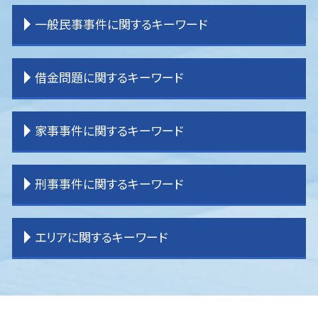
離婚調停
相続 調停
交通事故 物件損害
企業法務 役割 弁護士
一般民事事件に関するキーワード
離婚 期間
相続 登記
交通事故 慰謝料 弁護士基準
企業法務 コンプライアンス
離婚 不貞行為
相続 土地
交通事故 弁護士 選び方
企業法務 契約書チェック
離婚 戸籍
相続 わからない
交通事故 慰謝料
企業法務 刑法
一般民事事件 弁護士事務所
借金問題に関するキーワード
離婚 証人
土地 相続放棄
交通事故 弁護士基準
企業法務 問題
賃貸借 問題
離婚 公正証書
相続 売れない土地
交通事故 示談書
企業法務 経営
登記 問題
離婚 親権 父親
相続 手続き
交通事故 過失割合
企業法務 目標
貸金請求 過払金
借金問題
家事事件に関するキーワード
離婚 子なし
相続 分割協議書
交通事故 被害者 弁護士
企業法務 重要性
借家 問題
任意整理
離婚 原因
相続 内訳
交通事故 休業損害
企業法務 コンサル
不動産問題
過払金 分断
離婚 種類
相続 分割方法
交通事故 弁護士 タイミング
企業法務 事務所
一般民事事件 弁護士費用
民事再生 弁護士
家事事件 申立手数料
刑事事件に関するキーワード
離婚 決め手
相続 順番
交通事故 損害賠償
企業法務 弁護士事務所
貸金請求訴訟 流れ
過払金請求 弁護士
家事事件 流れ
相続 割合
交通事故 物品損害
企業法務 m&a
不動産 売買トラブル
任意整理 自己破産
家事事件 手続法
相続 受け取り方
交通事故 強い 弁護士
企業法務 役割
賃貸借 トラブル
過払金請求 おすすめ
家事事件 離婚
刑事事件 訴えない
エリアに関するキーワード
相続 分配
逸失利益とは わかりやすく
企業法務 顧問弁護士
境界 問題
過払金 弁護士 メリット
家事事件
刑事事件 責任能力
交通事故 後遺症
企業法務 大企業
不動産 売買問題
任意整理 やり方
家事事件 法律事務所
刑事事件 時効
交通事故 加害者
企業法務 契約書
一般民事事件 弁護
任意整理 分割払い
遺産分割調停 流れ
刑事事件 訴える
入間 交通事故 弁護士
交通事故 示談
企業法務 目的
明渡し 問題
任意整理 条件
家事事件 相続
刑事事件 弁護士
所沢 企業法務
顧問弁護士
境界 トラブル
破産 弁護士
遺産分割 訴え
刑事事件 冤罪 弁護士
東京多摩 離婚 弁護士