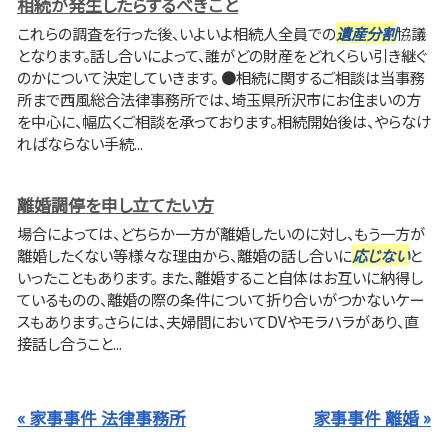
相続が発生したらするべきこと
これらの調査を行った後、いよいよ相続人全員での
遺産分割
協議
となります。話し合いによって、誰がどの財産をどれくらい引き継ぐ
のかについて決定していきます。 ●相続に関するご相談は当事務
所まで西風総合法律事務所では、埼玉県所沢市にお住まいの方
を中心に、幅広くご相談を承っております。相続開始後は、やらなけ
ればならない手続...
離婚調停を申し立てたい方
場合によっては、どちらか一方が離婚したいのに対し、もう一方が
離婚したくない等様々な理由から、離婚の話し合いに
応じない
と
いったこともあります。 また、離婚すること自体はお互いに納得し
ているものの、離婚の際の条件について折り合いがつかないケー
スもあります。さらには、夫婦間においてDVやモラハラがあり、直
接話し合うこと...
« 家事事件 法律事務所
家事事件 離婚 »