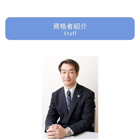
企業法務 弁護士
登記 トラブル
過払金 弁護士費用
家事事件 問題点
刑事事件 裁判
所沢 交通事故 弁護士
企業法務 課題
任意整理 弁護士
家事事件 申立書
刑事事件 少年
東京多摩 一般民事事件
過払金 法律事務所
相続 遺言
刑事事件 訴えたい
入間 離婚 弁護士
資格者紹介
任意整理 訴えられる
家事事件 未成年
刑事事件 いじめ
所沢 離婚 弁護士
Staff
借金問題 弁護士
遺言書 効力
刑事事件 訴えた人
富士見市 交通事故 弁護士
任意整理 債務整理
家事事件 内容
刑事事件 種類
富士見市 一般民事事件
遺言 効力
刑事事件
入間 企業法務
遺産分割 訴えられる
刑事事件 器物損壊
富士見市 家事事件
遺産分割 応じない
刑事事件 民事事件 違い
入間 借金問題
家事事件 法律
刑事事件 示談
富士見市 離婚 弁護士
刑事事件 流れ
川越 離婚 弁護士
刑事事件 弁護士 費用
ふじみ野市 離婚 弁護士
刑事事件 詐欺
東京多摩 借金問題
刑事事件 慰謝料
入間 一般民事事件
東京多摩 交通事故 弁護士
ふじみ野市 一般民事事件
所沢 一般民事事件