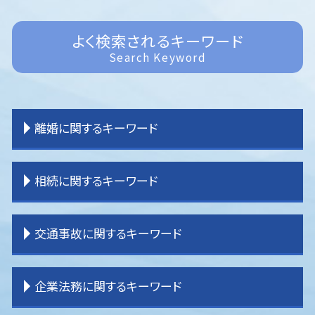
よく検索されるキーワード
Search Keyword
離婚に関するキーワード
離婚 親権 母親
相続に関するキーワード
離婚 裁判 流れ
離婚 子供 戸籍
離婚 共有財産
相続 分割
交通事故に関するキーワード
離婚 拒否
相続 分け方
離婚 調停 流れ
相続 運用
離婚裁判 期間
相続 パターン
交通事故 弁護士特約
企業法務に関するキーワード
離婚 教育費
相続 分割協議
交通事故 示談金
離婚 親権
相続 手続き 期限
交通事故 流れ