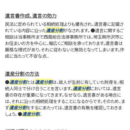
遺言書作成、遺言の効力
民法に定められている相続処理よりも優先され、遺言書に記載さ
れている内容に沿った
遺産分割
がなされます。 ●遺言に関するご
相談は当事務所まで西風総合法律事務所では、埼玉県所沢市に
お住まいの方を中心に、幅広くご相談を承っております。遺言書は
厳格な様式があり、それに従わないと無効となってしまいます。作
成に当たって不安な点...
遺産分割の方法
●
遺産分割
とは
遺産分割
は、故人が生前に有していた財産を、相
続人同士で分け合うことを言います。
遺産分割
においては、遺言
書の存在が重要になってきます。なぜなら、遺言書がある場合に
は、それに沿った相続処理をすることになるからです。そのため、ま
ず
遺産分割
をするにあたっては、遺言書の有無を確認しておきま
しょう。 ●
遺産分割
...