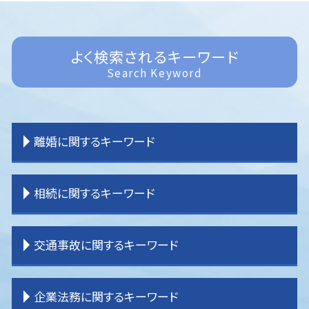
よく検索されるキーワード
Search Keyword
離婚に関するキーワード
離婚 決め手
相続に関するキーワード
離婚 親権 母親
離婚 子供 影響
離婚 種類
相続 分割協議
交通事故に関するキーワード
離婚調停
相続 分割
離婚 公正証書
相続 登記
離婚 戸籍
相続 流れ
交通事故 物件損害
企業法務に関するキーワード
離婚したい
相続 土地
交通事故 被害者 弁護士