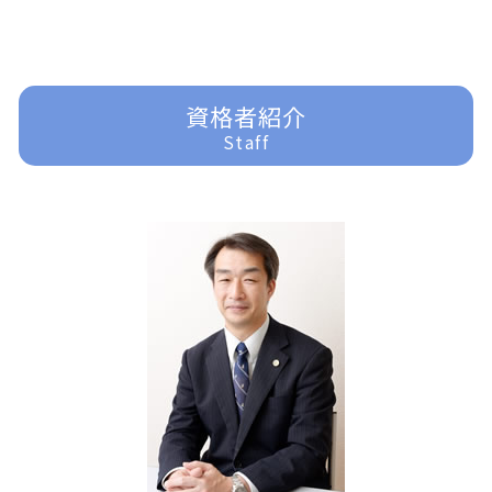
企業法務 目的
不動産 売買問題
過払金請求 弁護士
家事事件 離婚
刑事事件 詐欺
ふじみ野市 一般民事事件
顧問弁護士
一般民事事件 弁護士事務所
過払金 弁護士 メリット
家事事件
刑事事件 弁護士
東京多摩 交通事故 弁護士
企業法務 重要性
過払金 法律事務所
家事事件 相続
刑事事件 訴えない
富士見市 一般民事事件
任意整理 訴えられる
家事事件 問題点
刑事事件 弁護士 費用
所沢 交通事故 弁護士
資格者紹介
任意整理 条件
家事事件 法律事務所
刑事事件 少年
所沢 借金問題
Staff
任意整理 債務整理
家事事件 手続法
刑事事件 示談
所沢 一般民事事件
任意整理 分割払い
家事事件 内容
刑事事件 訴えたい
入間 一般民事事件
遺言書 効力
刑事事件 民事事件 違い
富士見市 交通事故 弁護士
家事事件 流れ
刑事事件 訴える
東京多摩 借金問題
家事事件 法律
刑事事件 訴えた人
ふじみ野市 離婚 弁護士
遺産分割 訴えられる
刑事事件 車
東京多摩 一般民事事件
刑事事件 時効
所沢 企業法務
刑事事件
所沢 離婚 弁護士
刑事事件 責任能力
ふじみ野市 交通事故 弁護士
刑事事件 種類
東京多摩 離婚 弁護士
入間 離婚 弁護士
川越 交通事故 弁護士
ふじみ野市 企業法務