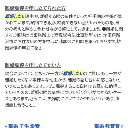
離婚調停を申し立てられた方
離婚したい
理由や、離婚する際の条件といった相手側の主張が書
かれています。納得できる点、納得できない点といったものを、自
分の考えと照らし合わせながら整理しておきましょう。 ●離婚に関
するご相談は当事務所まで西風総合法律事務所では、埼玉県所
沢市にお住まいの方を中心に、幅広くご相談を承っております。離
婚調停の申立てをさ...
離婚調停を申し立てたい方
場合によっては、どちらか一方が
離婚したい
のに対し、もう一方が
離婚したくない等様々な理由から、離婚の話し合いに応じないと
いったこともあります。 また、離婚すること自体はお互いに納得し
ているものの、離婚の際の条件について折り合いがつかないケー
スもあります。さらには、夫婦間においてDVやモラハラがあり、直
接話し合うこと...
« 離婚 子供 影響
離婚 教育費 »