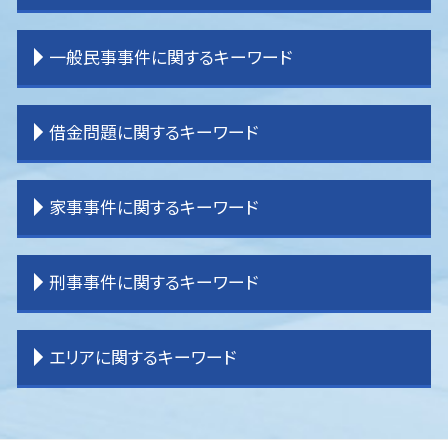
離婚裁判 期間
相続 内訳
交通事故 過失割合
離婚 拒否
相続 運用
交通事故 損害賠償
企業法務 刑法
一般民事事件に関するキーワード
離婚 親権
土地 相続放棄
交通事故 強い 弁護士
企業法務 弁護士事務所
離婚 不貞行為
相続 分配
交通事故 慰謝料 弁護士基準
企業法務 大企業
離婚 期間
相続 割合
交通事故 弁護士特約
企業法務 契約書チェック
賃貸借 トラブル
借金問題に関するキーワード
離婚 教育費
相続 分割方法
交通事故 示談
企業法務 事務所
不動産問題
離婚 子供 戸籍
相続 分割協議書
交通事故 物品損害
企業法務 目標
明渡し 問題
離婚 子なし
相続 売れない土地
交通事故 弁護士 選び方
企業法務 問題
登記 問題
破産 弁護士
家事事件に関するキーワード
離婚 原因
相続 不動産
逸失利益とは わかりやすく
企業法務 m&a
借家 問題
過払金 分断
離婚 共有財産
相続 受け取り方
交通事故 後遺症
企業法務 役割 弁護士
一般民事事件 弁護士費用
任意整理 自己破産
離婚 親権 父親
相続 パターン
交通事故 流れ
企業法務 役割
貸金請求 過払金
任意整理 弁護士
相続 遺言
刑事事件に関するキーワード
離婚 調停 流れ
相続 順番
交通事故 慰謝料
企業法務 契約書
登記 トラブル
過払金請求 おすすめ
家事事件 未成年
相続 調停
交通事故 弁護士 タイミング
企業法務 課題
不動産 売買トラブル
民事再生 弁護士
遺産分割 訴え
相続 わからない
交通事故 弁護士基準
企業法務 顧問弁護士
境界 トラブル
借金問題
遺産分割 応じない
刑事事件 裁判
エリアに関するキーワード
相続 受け取らない
交通事故 休業損害
企業法務 経営
賃貸借 問題
任意整理 やり方
遺言 効力
刑事事件 冤罪 弁護士
交通事故 示談金
企業法務 コンサル
境界 問題
過払金 弁護士費用
家事事件 申立書
刑事事件 器物損壊
交通事故 示談書
企業法務 コンプライアンス
貸金請求訴訟 流れ
借金問題 弁護士
家事事件 申立手数料
刑事事件 慰謝料
入間 借金問題
交通事故 加害者
企業法務 弁護士
一般民事事件 弁護
任意整理
遺産分割調停 流れ
刑事事件 裁判 流れ
川越 企業法務