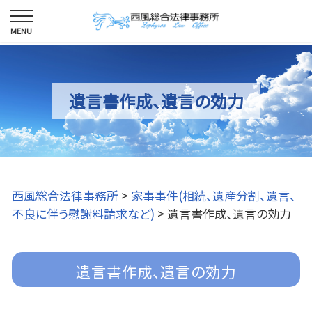
遺言書作成、遺言の効力
西風総合法律事務所
>
家事事件(相続、遺産分割、遺言、
不良に伴う慰謝料請求など)
>
遺言書作成、遺言の効力
遺言書作成、遺言の効力