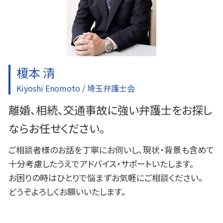
刑事事件 訴えない
入間 企業法務
ふじみ野市 離婚 弁護士
東京多摩 交通事故 弁護士
川越 企業法務
榎本 清
Kiyoshi Enomoto / 埼玉弁護士会
離婚、相続、交通事故に強い弁護士をお探し
ならお任せください。
ご相談者様のお話を丁寧にお伺いし、現状・背景も含めて
十分考慮したうえでアドバイス・サポートいたします。
お困りの時はひとりで悩まずお気軽にご相談ください。
どうぞよろしくお願いいたします。