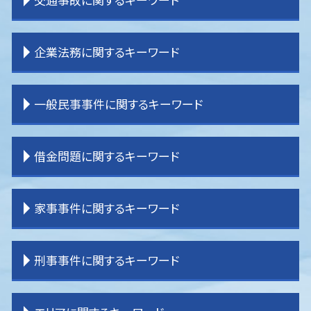
離婚 親権
相続 流れ
離婚 証人
相続 土地
離婚 裁判 流れ
相続 手続き 期限
交通事故 物件損害
企業法務に関するキーワード
離婚 子供 影響
相続 パターン
交通事故 慰謝料
離婚調停
相続 受け取らない
交通事故 弁護士特約
離婚 教育費
相続 分配
交通事故 損害賠償
企業法務 大企業
一般民事事件に関するキーワード
離婚 公正証書
相続 運用
交通事故 弁護士 タイミング
企業法務 役割
離婚 決め手
相続 割合
交通事故 物品損害
企業法務 事務所
離婚したい
相続 調停
交通事故 弁護士基準
企業法務 弁護士事務所
貸金請求訴訟 流れ
借金問題に関するキーワード
離婚 共有財産
相続 内訳
交通事故 弁護士 選び方
企業法務 コンサル
不動産 売買トラブル
離婚 拒否
相続 分割協議書
交通事故 休業損害
企業法務 契約書
貸金請求 過払金
離婚 期間
相続 順番
交通事故 示談書
企業法務 顧問弁護士
境界 問題
過払金請求 おすすめ
家事事件に関するキーワード
離婚 親権 父親
相続 売れない土地
交通事故 示談金
企業法務 目的
借家 問題
任意整理 訴えられる
離婚 戸籍
相続 分け方
逸失利益とは わかりやすく
企業法務 契約書チェック
登記 トラブル
任意整理 やり方
離婚 親権 母親
相続 わからない
交通事故 慰謝料 弁護士基準
顧問弁護士
不動産問題
任意整理
家事事件 相続
刑事事件に関するキーワード
離婚 種類
土地 相続放棄
交通事故 後遺症
企業法務 問題
一般民事事件 弁護
民事再生 弁護士
家事事件 申立手数料
相続 不動産
交通事故 加害者
企業法務 重要性
賃貸借 トラブル
過払金 法律事務所
遺産分割調停 流れ
相続 登記
交通事故 強い 弁護士
企業法務 弁護士
登記 問題
過払金 弁護士 メリット
遺産分割 訴えられる
刑事事件 時効