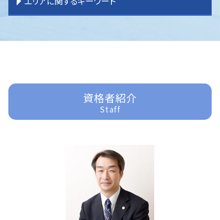
エリアに関するキーワード
相続 分割協議
交通事故 流れ
企業法務 役割 弁護士
不動産 売買問題
破産 弁護士
遺言 効力
刑事事件 弁護士 費用
交通事故 被害者 弁護士
企業法務 コンプライアンス
一般民事事件 弁護士事務所
過払金 弁護士費用
家事事件 手続法
刑事事件 訴えたい
交通事故 過失割合
企業法務 m&a
明渡し 問題
過払金請求 弁護士
相続 遺言
刑事事件 いじめ
富士見市 家事事件
交通事故 示談
企業法務 目標
境界 トラブル
任意整理 分割払い
家事事件 未成年
刑事事件 器物損壊
富士見市 交通事故 弁護士
企業法務 刑法
賃貸借 問題
任意整理 自己破産
遺産分割 訴え
刑事事件 慰謝料
川越 離婚 弁護士
企業法務 課題
一般民事事件 弁護士費用
借金問題 弁護士
家事事件 申立書
刑事事件 訴える
所沢 交通事故 弁護士
企業法務 経営
過払金 分断
遺産分割 応じない
刑事事件 詐欺
ふじみ野市 交通事故 弁護士
任意整理 弁護士
家事事件 問題点
刑事事件 訴えた人
所沢 企業法務
資格者紹介
任意整理 債務整理
家事事件 内容
刑事事件 弁護士
入間 交通事故 弁護士
Staff
任意整理 条件
家事事件 離婚
刑事事件 少年
川越 一般民事事件
借金問題
家事事件
刑事事件 責任能力
入間 離婚 弁護士
家事事件 法律
刑事事件 流れ
所沢 借金問題
遺言書 効力
刑事事件 裁判
東京多摩 一般民事事件
家事事件 流れ
刑事事件 示談
所沢 一般民事事件
家事事件 法律事務所
刑事事件
所沢 離婚 弁護士
刑事事件 車
富士見市 一般民事事件
刑事事件 種類
ふじみ野市 企業法務
刑事事件 冤罪 弁護士
富士見市 離婚 弁護士