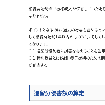
相続開始時点で被相続人が保有していた財産
なりません。
ポイントとなるのは、過去の贈与も含めると
して相続開始前
1
年以内のもの※
1
」、そし
となります。
※
1.
遺留分権利者に損害を与えることを当事
※
2.
特別受益とは婚姻・養子縁組のための贈
が該当する。
遺留分侵害額の算定