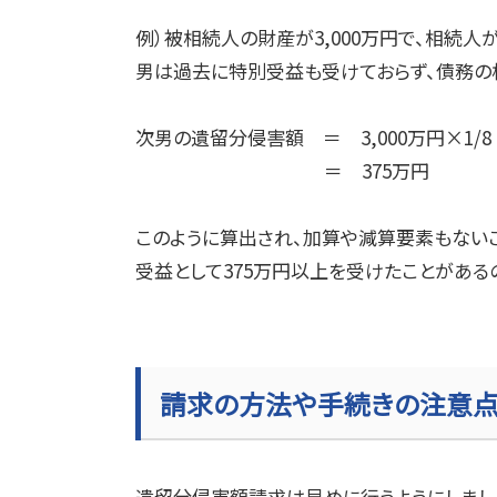
例）被相続人の財産が
3,000
万円で、相続人
男は過去に特別受益も受けておらず、債務の
次男の遺留分侵害額 ＝
3,000
万円×
1/8
＝
375
万円
このように算出され、加算や減算要素もない
受益として
375
万円以上を受けたことがあるの
請求の方法や手続きの注意
遺留分侵害額請求は早めに行うようにしまし