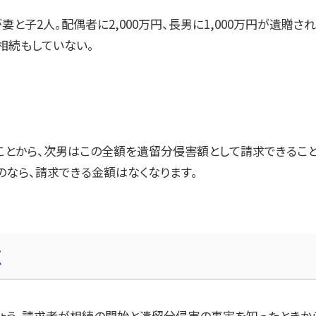
が妻と子
2
人。配偶者に
2,000
万円、長男に
1,000
万円が遺贈され
相続もしていない。
ことから、次男はこの全額を遺留分侵害額として請求できること
なら、請求できる金額はなくなります。
点
ょう。請求者が相続の開始と遺留分侵害の事実を知ったときか